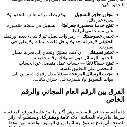
للتحقق لكي:
تتجاوز حاجز التسجيل
— موقع يطلب رقم هاتف للتحقق ولا
شيء غير ذلك.
تفتح خدمة محصورة جغرافيًا
— تسجيل في منصّة مقصورة
على مستخدمي أيرلندا.
تحمي خصوصيتك
— رمز واحد يصل، ثم لا شيء بعده؛ ورقمك
الحقيقي لا يعرفه أحد ولا يدخل قاعدة بيانات ولا يظهر في
تسريب.
تختبر تطبيقك
— إن كنت مطوّرًا وتحتاج إلى تجربة مسار
التحقق بالرسائل دون استهلاك أرقام حقيقية.
تفتح حسابًا ثانيًا
— حساب عمل منفصل عن الحساب
الشخصي على التطبيق نفسه.
تتجنب الرسائل المزعجة
— فلا يصل رقمك الحقيقي إلى
قوائم التسويق ولا يتسرّب في اختراق بيانات.
الفرق بين الرقم العام المجاني والرقم
الخاص
هذه أهم نقطة في الصفحة، وهي أكثر ما تمرّ عليه المواقع المنافسة
سريعًا. فالأرقام المجانية أعلاه
عامة ومشتركة
، ويستطيع أي زائر
للصفحة أن يفتح صندوق رسائلها ويرى الرموز الواصلة إليها. وهذا