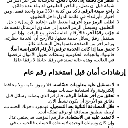
انتظر من دقيقة إلى ثلاث دقائق.
فالرسالة تمرّ عبر أكثر من
شبكة قبل أن تصل، والتأخير الطبيعي قد يبلغ عدة دقائق.
راجع صيغة الرقم.
تأكد من كتابة +353 مرة واحدة فقط، ومن
اختيار «أيرلندا» في قائمة الدول داخل التطبيق.
اطلب الرمز مرة أخرى.
اضغط على «إعادة الإرسال» داخل
التطبيق، وسيصل الرمز الجديد إلى صندوق الرسائل نفسه هنا.
جرّب رقمًا آخر.
فالأرقام العامة تُحظر مع الوقت. وإذا لم
يستقبل رقمٌ رسائل خدمة بعينها، فالأرجح أن الخدمة حظرته،
ورقم آخر من الصفحة نفسها يحلّ المشكلة غالبًا.
تحقق مما إذا كانت الخدمة ترفض الأرقام الافتراضية أصلًا.
فالبنوك والجهات الحكومية ومنصّات تحويل الأموال ترفضها
في الغالب، وهذه حالة تستدعي رقمًا خاصًا لا رقمًا عامًا.
إرشادات أمان قبل استخدام رقم عام
لا تستقبل عليه معلومات حسّاسة.
فلا رموز بنكية، ولا محافظ
إلكترونية، ولا استعادة حسابات مهمة.
تحقق من آخر نشاط للرقم.
فالرقم الذي وصلته رسائل قبل
دقائق هو الأرجح أن يكون نشطًا الآن.
فعّل المصادقة الثنائية بعد التسجيل.
فبمجرد دخولك الحساب،
اربطه بتطبيق مصادقة أو برقم تملكه أنت.
لا تعتمد عليه في الاستعادة.
فالرقم المؤقت قد يختفي غدًا،
وإن كان وسيلتك الوحيدة لاستعادة الحساب فالحساب في