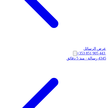
عرض الرسائل
+353 851 905 443
4345 رسالة
·
منذ 5 دقائق