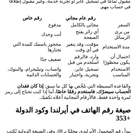
مقبول تمامًا في تسجيل عابر أو تجربة خدمة، وغير مقبول إطلاقًا
في حساب مهم.
رقم عام مجاني
رقم خاص
السعر
مجاني بالكامل
مدفوع
من يرى
أي زائر يفتح
أنت وحدك
الرسائل
الصفحة
مؤقت، وقد يتغير
محجوز باسمك للمدة التي
مدة الاستخدام
في أي وقت
تختارها
احتمال أن
وارد، فالرقم
ضعيف جدًا
يكون محظورًا
استُخدم من قبل
الاستخدام
تسجيل عابر،
واتساب، وتيليجرام، والبنوك،
المناسب
وتجربة، واختبار
والحسابات الدائمة
والقاعدة البسيطة التي نلخّص بها كل ما سبق:
إذا كان فقدان
الحساب سيضرّك، فاستخدم رقمًا خاصًا.
أما إذا كنت تحتاج إلى رمز
لمرة واحدة فقط، فالأرقام المجانية أعلاه تكفيك.
صيغة رقم الهاتف في أيرلندا وكود الدولة
+353
يبدأ رقم المحمول الأيرلندي محليًا بـ 08، وفي الصيغة الدولية يُكتب