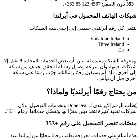
+353
دون الصفر:
+353 85 123 4567
.
شبكات الهاتف المحمول في أيرلندا
ينتمي كل رقم أيرلندي حقيقي إلى إحدى هذه الشبكات:
Vodafone Ireland
Three Ireland
Eir
ومعرفة الشبكة مفيدة لسببين: أن بعض الخدمات المحلية لا تقبل إلا
شبكات بعينها، وأن سرعة وصول رسالة التحقق تختلف من شبكة
إلى أخرى. فإذا لم يستقبل رقمٌ رسالتك، جرّب رقمًا على شبكة
أخرى قبل أن تيأس.
من يحتاج رقمًا أيرلنديًا ولماذا؟
يُطلب الرقم الأيرلندي لـ DoneDeal ولخدمات التوصيل، ولأن
شركات تقنية كثيرة تتخذ دبلن مقرًّا لها وتفضّل خدماتها أرقام +353.
منصّات تقصر التسجيل على رقم +353
هذه أمثلة على خدمات معروفة تطلب رقمًا محليًا من أيرلندا عند