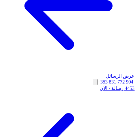
عرض الرسائل
+353 831 772 904
4453 رسالة
·
الآن