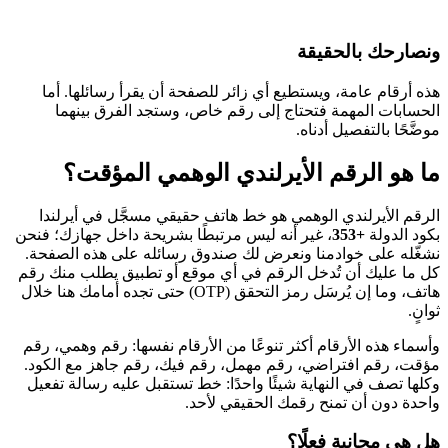
ونصارحك بالحقيقة
هذه أرقام عامة، ويستطيع أي زائر للصفحة أن يقرأ رسائلها. أما
الحسابات المهمة فتحتاج إلى رقم خاص، وستجد الفرق بينهما
موضَّحًا بالتفصيل أدناه.
ما هو الرقم الأيرلندي الوهمي المؤقت؟
الرقم الأيرلندي الوهمي هو خط هاتف حقيقي مسجَّل في أيرلندا
بكود الدولة
+353
، غير أنه ليس مرتبطًا بشريحة داخل جهازك؛ فنحن
نشغّله على خوادمنا ونعرض لك صندوق رسائله على هذه الصفحة.
كل ما عليك أن تُدخل الرقم في أي موقع أو تطبيق يطلب منك رقم
هاتف، وما إن يُرسَل رمز التحقق (OTP) حتى تجده أمامك هنا خلال
ثوانٍ.
وأسماء هذه الأرقام أكثر تنوعًا من الأرقام نفسها: رقم وهمي، رقم
مؤقت، رقم افتراضي، رقم مهمل، رقم فيك، رقم جاهز مع الكود.
وكلها تصف في النهاية شيئًا واحدًا: خط تستقبل عليه رسالة تفعيل
واحدة دون أن تمنح رقمك الحقيقي لأحد.
هل هي مجانية فعلًا؟