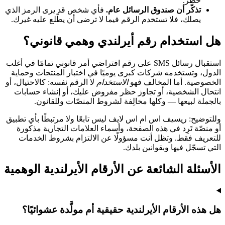
خطر.
تذكّر أن صندوق الرسائل عام.
فأي شخص قد يرى الرمز الذي
يصلك، فلا تستخدم الرقم فيما لا ترضى أن يطّلع عليه غيرك.
هل استخدام رقم أيرلندي وهمي قانوني؟
استقبال رسائل SMS على رقم افتراضي أمر قانوني تمامًا في أغلب
الدول، وتستخدمه شركات كبرى يوميًا في اختبار المنتجات وحماية
الخصوصية. أما المخالف فهو
الاستخدام
لا الرقم نفسه: كالاحتيال، أو
انتحال الشخصية، أو تجاوز حظر مفروض عليك، أو إنشاء حسابات
بالجملة لبيعها — وكلها مخالِفة لشروط المنصّات وللقانون.
وللتوضيح: ريسيف اس ام اس لايف ليس تابعًا ولا مرتبطًا بأي تطبيق
أو منصّة تَرِد في هذه الصفحة، وأسماء العلامات التجارية مذكورة
للتعريف فقط. وتظل أنت مسؤولًا عن الالتزام بشروط الخدمات
التي تسجّل فيها وبقوانين بلدك.
الأسئلة الشائعة عن الأرقام الأيرلندية الوهمية
هل هذه الأرقام الأيرلندية حقيقية أم مولَّدة عشوائيًا؟