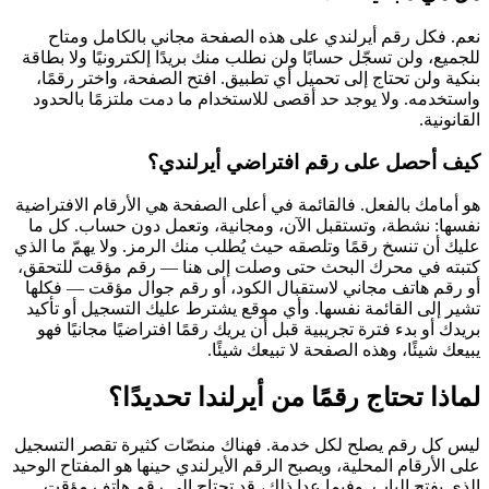
نعم. فكل رقم أيرلندي على هذه الصفحة مجاني بالكامل ومتاح
للجميع، ولن تسجّل حسابًا ولن نطلب منك بريدًا إلكترونيًا ولا بطاقة
بنكية ولن تحتاج إلى تحميل أي تطبيق. افتح الصفحة، واختر رقمًا،
واستخدمه. ولا يوجد حد أقصى للاستخدام ما دمت ملتزمًا بالحدود
القانونية.
كيف أحصل على رقم افتراضي أيرلندي؟
هو أمامك بالفعل. فالقائمة في أعلى الصفحة هي الأرقام الافتراضية
نفسها: نشطة، وتستقبل الآن، ومجانية، وتعمل دون حساب. كل ما
عليك أن تنسخ رقمًا وتلصقه حيث يُطلب منك الرمز. ولا يهمّ ما الذي
كتبته في محرك البحث حتى وصلت إلى هنا — رقم مؤقت للتحقق،
أو رقم هاتف مجاني لاستقبال الكود، أو رقم جوال مؤقت — فكلها
تشير إلى القائمة نفسها. وأي موقع يشترط عليك التسجيل أو تأكيد
بريدك أو بدء فترة تجريبية قبل أن يريك رقمًا افتراضيًا مجانيًا فهو
يبيعك شيئًا، وهذه الصفحة لا تبيعك شيئًا.
لماذا تحتاج رقمًا من أيرلندا تحديدًا؟
ليس كل رقم يصلح لكل خدمة. فهناك منصّات كثيرة تقصر التسجيل
على الأرقام المحلية، ويصبح الرقم الأيرلندي حينها هو المفتاح الوحيد
الذي يفتح الباب. وفيما عدا ذلك، قد تحتاج إلى رقم هاتف مؤقت