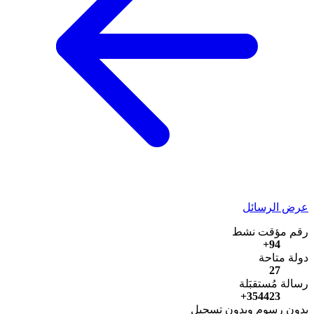
عرض الرسائل
رقم مؤقت نشط
94+
دولة متاحة
27
رسالة مُستقبَلة
354423+
بدون رسوم وبدون تسجيل