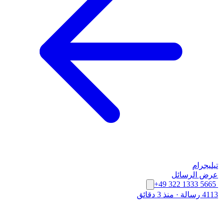
تيليجرام
عرض الرسائل
+49 322 1333 5665
4113 رسالة
·
منذ 3 دقائق