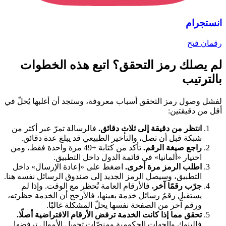
انستجرام
رقمان
فتح
لم يصلك رمز التحقق؟ اتبع هذه الخطوات
بالترتيب
لفشل وصول رمز التحقق أسباب معروفة، وستجد أن أغلبها يُحلّ في
أقل من دقيقتين:
انتظر من دقيقة إلى ثلاث دقائق.
فالرسالة تمرّ عبر أكثر من
شبكة قبل أن تصل، والتأخير الطبيعي قد يبلغ عدة دقائق.
راجع صيغة الرقم.
تأكد من كتابة +49 مرة واحدة فقط، ومن
اختيار «ألمانيا» في قائمة الدول داخل التطبيق.
اطلب الرمز مرة أخرى.
اضغط على «إعادة الإرسال» داخل
التطبيق، وسيصل الرمز الجديد إلى صندوق الرسائل نفسه هنا.
جرّب رقمًا آخر.
فالأرقام العامة تُحظر مع الوقت. وإذا لم
يستقبل رقمٌ رسائل خدمة بعينها، فالأرجح أن الخدمة حظرته،
ورقم آخر من الصفحة نفسها يحلّ المشكلة غالبًا.
تحقق مما إذا كانت الخدمة ترفض الأرقام الافتراضية أصلًا.
فالبنوك والجهات الحكومية ومنصّات تحويل الأموال ترفضها