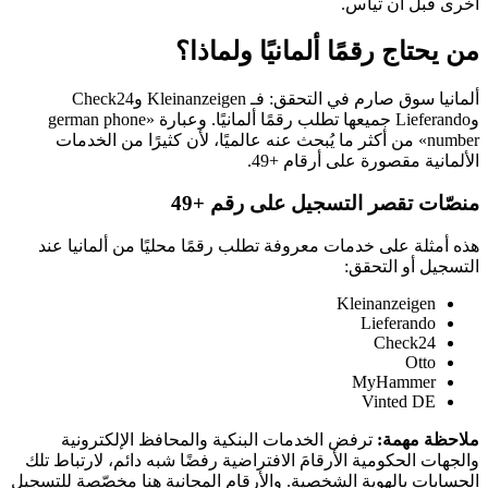
أخرى قبل أن تيأس.
من يحتاج رقمًا ألمانيًا ولماذا؟
ألمانيا سوق صارم في التحقق: فـ Kleinanzeigen وCheck24
وLieferando جميعها تطلب رقمًا ألمانيًا. وعبارة «german phone
number» من أكثر ما يُبحث عنه عالميًا، لأن كثيرًا من الخدمات
الألمانية مقصورة على أرقام +49.
منصّات تقصر التسجيل على رقم +49
هذه أمثلة على خدمات معروفة تطلب رقمًا محليًا من ألمانيا عند
التسجيل أو التحقق:
Kleinanzeigen
Lieferando
Check24
Otto
MyHammer
Vinted DE
ملاحظة مهمة:
ترفض الخدمات البنكية والمحافظ الإلكترونية
والجهات الحكومية الأرقامَ الافتراضية رفضًا شبه دائم، لارتباط تلك
الحسابات بالهوية الشخصية. والأرقام المجانية هنا مخصّصة للتسجيل