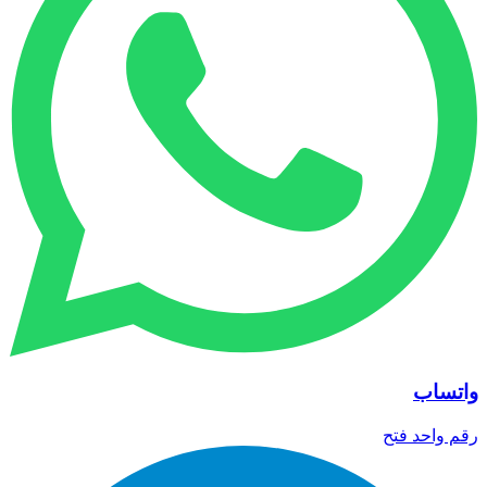
واتساب
رقم واحد
فتح