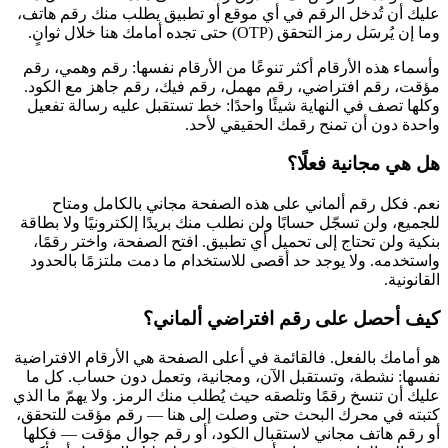
عليك أن تُدخل الرقم في أي موقع أو تطبيق يطلب منك رقم هاتف،
وما إن يُرسَل رمز التحقق (OTP) حتى تجده أمامك هنا خلال ثوانٍ.
وأسماء هذه الأرقام أكثر تنوعًا من الأرقام نفسها: رقم وهمي، رقم
مؤقت، رقم افتراضي، رقم مهمل، رقم فيك، رقم جاهز مع الكود.
وكلها تصف في النهاية شيئًا واحدًا: خط تستقبل عليه رسالة تفعيل
واحدة دون أن تمنح رقمك الحقيقي لأحد.
هل هي مجانية فعلًا؟
نعم. فكل رقم ألماني على هذه الصفحة مجاني بالكامل ومتاح
للجميع، ولن تسجّل حسابًا ولن نطلب منك بريدًا إلكترونيًا ولا بطاقة
بنكية ولن تحتاج إلى تحميل أي تطبيق. افتح الصفحة، واختر رقمًا،
واستخدمه. ولا يوجد حد أقصى للاستخدام ما دمت ملتزمًا بالحدود
القانونية.
كيف أحصل على رقم افتراضي ألماني؟
هو أمامك بالفعل. فالقائمة في أعلى الصفحة هي الأرقام الافتراضية
نفسها: نشطة، وتستقبل الآن، ومجانية، وتعمل دون حساب. كل ما
عليك أن تنسخ رقمًا وتلصقه حيث يُطلب منك الرمز. ولا يهمّ ما الذي
كتبته في محرك البحث حتى وصلت إلى هنا — رقم مؤقت للتحقق،
أو رقم هاتف مجاني لاستقبال الكود، أو رقم جوال مؤقت — فكلها