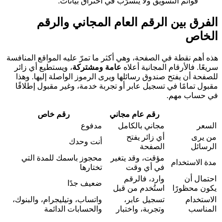
قوائم التسويق ولا يتسرّب في اختراق بيانات.
الفرق بين الرقم العام المجاني والرقم
الخاص
هذه أهم نقطة في الصفحة، وهي أكثر ما تمرّ عليه المواقع المنافسة
سريعًا. فالأرقام المجانية أعلاه
عامة ومشتركة
، ويستطيع أي زائر
للصفحة أن يفتح صندوق رسائلها ويرى الرموز الواصلة إليها. وهذا
مقبول تمامًا في تسجيل عابر أو تجربة خدمة، وغير مقبول إطلاقًا
في حساب مهم.
رقم عام مجاني
رقم خاص
السعر
مجاني بالكامل
مدفوع
من يرى
أي زائر يفتح
أنت وحدك
الرسائل
الصفحة
مؤقت، وقد يتغير
محجوز باسمك للمدة التي
مدة الاستخدام
في أي وقت
تختارها
احتمال أن
وارد، فالرقم
ضعيف جدًا
يكون محظورًا
استُخدم من قبل
الاستخدام
تسجيل عابر،
واتساب، وتيليجرام، والبنوك،
المناسب
وتجربة، واختبار
والحسابات الدائمة