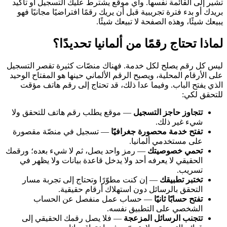
تشير إلى القائمة نفسها. وأي موقع يشترط عليك التسجيل أو تأكيد
بريدك أو بدء فترة تجريبية قبل أن يريك رقمًا افتراضيًا مجانيًا فهو
يبيعك شيئًا، وهذه الصفحة لا تبيعك شيئًا.
لماذا تحتاج رقمًا من ألمانيا تحديدًا؟
ليس كل رقم يصلح لكل خدمة. فهناك منصّات كثيرة تقصر التسجيل
على الأرقام المحلية، ويصبح الرقم الألماني حينها هو المفتاح الوحيد
الذي يفتح الباب. وفيما عدا ذلك، قد تحتاج إلى رقم هاتف مؤقت
للتحقق لكي:
تتجاوز حاجز التسجيل
— موقع يطلب رقم هاتف للتحقق ولا
شيء غير ذلك.
تفتح خدمة محصورة جغرافيًا
— تسجيل في منصّة مقصورة
على مستخدمي ألمانيا.
تحمي خصوصيتك
— رمز واحد يصل، ثم لا شيء بعده؛ ورقمك
الحقيقي لا يعرفه أحد ولا يدخل قاعدة بيانات ولا يظهر في
تسريب.
تختبر تطبيقك
— إن كنت مطوّرًا وتحتاج إلى تجربة مسار
التحقق بالرسائل دون استهلاك أرقام حقيقية.
تفتح حسابًا ثانيًا
— حساب عمل منفصل عن الحساب
الشخصي على التطبيق نفسه.
تتجنب الرسائل المزعجة
— فلا يصل رقمك الحقيقي إلى