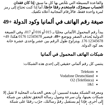
والقاعدة البسيطة التي نلخّص بها كل ما سبق:
إذا كان فقدان
الحساب سيضرّك، فاستخدم رقمًا خاصًا.
أما إذا كنت تحتاج إلى رمز
لمرة واحدة فقط، فالأرقام المجانية أعلاه تكفيك.
صيغة رقم الهاتف في ألمانيا وكود الدولة +49
يبدأ رقم المحمول الألماني محليًا بـ 015 أو 016 أو 017، وفي الصيغة
الدولية يُحذف الصفر ويوضع
+49
، فيصير
0176 12345678
هكذا:
+49
176 12345678
. ويتراوح طول الرقم بين عشر وإحدى عشرة خانة
بعد كود الدولة.
شبكات الهاتف المحمول في ألمانيا
ينتمي كل رقم ألماني حقيقي إلى إحدى هذه الشبكات:
Telekom
Vodafone Deutschland
O2 (Telefónica)
1&1
ومعرفة الشبكة مفيدة لسببين: أن بعض الخدمات المحلية لا تقبل إلا
شبكات بعينها، وأن سرعة وصول رسالة التحقق تختلف من شبكة
إلى أخرى. فإذا لم يستقبل رقمٌ رسالتك، جرّب رقمًا على شبكة