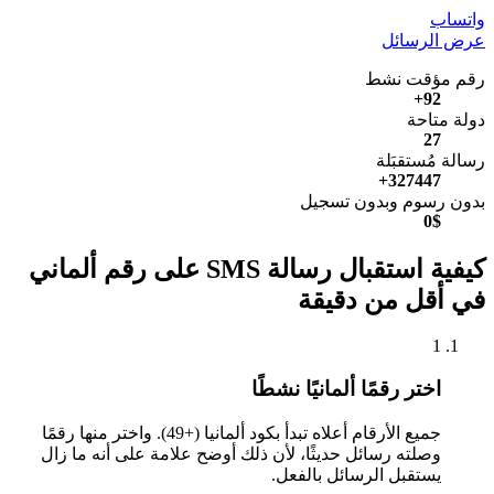
واتساب
عرض الرسائل
رقم مؤقت نشط
92+
دولة متاحة
27
رسالة مُستقبَلة
327447+
بدون رسوم وبدون تسجيل
0$
كيفية استقبال رسالة SMS على رقم ألماني
في أقل من دقيقة
1
اختر رقمًا ألمانيًا نشطًا
جميع الأرقام أعلاه تبدأ بكود ألمانيا (+49). واختر منها رقمًا
وصلته رسائل حديثًا، لأن ذلك أوضح علامة على أنه ما زال
يستقبل الرسائل بالفعل.