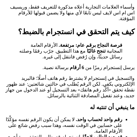
وأسماء العلامات التجارية أعلاه مذكورة للتعريف فقط، وريسيف
اس ام اس لايف ليس تابعًا لأي منها ولا يضمن قبولها للأرقام
المؤقتة.
كيف يتم التحقق في انستجرام بالضبط؟
فرصة النجاح برقم عام: مرتفعة.
الأرقام العامة
المجانية
تنجح غالبًا
مع هذا التطبيق. جرّب رقمًا وصلته
رسائل حديثًا، وإن رُفض فانتقل إلى غيره.
يرسل إنستجرام رمزًا من
6 أرقام
برسالة نصية.
والتسجيل في إنستجرام لا يشترط رقم هاتف أصلًا؛ فالبريد
الإلكتروني يكفي. لكن الرقم يُطلب في حالتين شائعتين: عند ظهور
نقطة تحقق «أكّد رقم هاتفك» بعد التسجيل أو عند الدخول من جهاز
جديد، وعند تفعيل المصادقة الثنائية بالرسائل.
ما ينبغي أن تنتبه له
رقم واحد لحساب واحد.
لا يمكن أن يكون الرقم نفسه مؤكَّدًا
على حسابين في الوقت نفسه، وهذا سبب رفض شائع على
الأرقام العامة.
قد يعود الطلب لاحقًا.
إنستجرام قد يطلب التحقق مرة أخرى