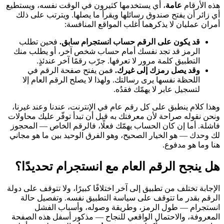
هذه الأرقام
عامة
، أي يستخدمها كثيرون في الوقت نفسه، ويستطيع
أي زائر أن يفتح صندوق رسائلها ويقرأ ما يصلها. ويترتب على ذلك
أمران عمليان لا يذكرهما أغلب المواقع المنافسة:
قد يكون على الرقم حساب انستجرام سابق.
فحين تطلب
الرمز قد تجد نفسك أمام حساب شخص آخر، أو يطلب منك
التطبيق كلمة مرور لا تعرفها. جرّب رقمًا آخر عندئذٍ.
وقد يصل رمزك إلى غيرك.
فمن يفتح صفحة الرقم في
اللحظة نفسها يرى رسالتك. ولهذا لا يصلح الرقم العام إلا
لتسجيل عابر لا يهمّك فقدُه.
وهذا كلام ينطبق على كل رقم عام في الإنترنت، عندنا وعند غيرنا،
ونحن نقوله صراحة لأن معرفتك به قبل أن تبدأ توفّر عليك محاولات
فاشلة. أما إن كان الحساب يهمّك فعلًا، فالرقم الخاص — المحجوز
لك وحدك — هو الخيار الصحيح، وهو الفرق الوحيد بين ما هو مجاني
هنا وما هو مدفوع.
هل ينجح الرقم العام مع انستجرام تحديدًا؟
الإجابة تختلف من تطبيق إلى آخر اختلافًا كبيرًا، ولا تتوقف على دولة
الرقم بقدر ما تتوقف على سياسة التطبيق نفسه. وتفصيل حالة
انستجرام — طول الرمز، وطريقة وصوله، وأسباب الفشل
المعروفة، والاحتمال الواقعي للنجاح — مذكور أسفل هذه الصفحة