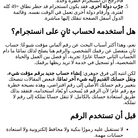
فالأرجح أن انستجرام حظره وحده.
جرّب دولة أخرى.
فقد يكون انستجرام قد حظر نطاق +49 كله
لفترة، وأرقام دولة أخرى تعمل في الوقت نفسه. وقائمة
الدول أسفل الصفحة تنقلك إليها مباشرة.
هل أستخدمه لحساب ثانٍ على انستجرام؟
نعم، وهذا أكثر أسباب البحث عن رقم ألماني مؤقت شيوعًا: حساب
ثانٍ منفصل عن رقمك الشخصي. والرقم هنا يصلح لذلك تمامًا ما دام
الحساب الثاني حسابًا عابرًا: تجربة، أو فصل بين العمل والحياة
الشخصية، أو تسجيل في خدمة لا تريد ربطها برقمك.
لكن انتبه إلى فرق جوهري:
إنشاء حساب جديد برقم مؤقت شيء،
ونقل حسابك القديم إليه شيء آخر تمامًا.
فبعض المقالات تنصحك
بتغيير رقم حسابك الأصلي إلى رقم افتراضي، وهذه نصيحة خطرة
مع رقم عام؛ لأن الرقم قد يُسحب أو يُعاد استخدامه، فتفقد بذلك
طريق استعادة حسابك بالكامل. لا تنقل حسابًا تملكه إلى رقم لا
تملكه.
قبل أن تستخدم الرقم
لا تستقبل عليه رموزًا بنكية ولا محافظ إلكترونية ولا استعادة
حسابات مهمة.