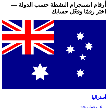
أرقام انستجرام النشطة حسب الدولة —
اختر رقمًا وفعّل حسابك
أستراليا
+61
· رقمان
فتح