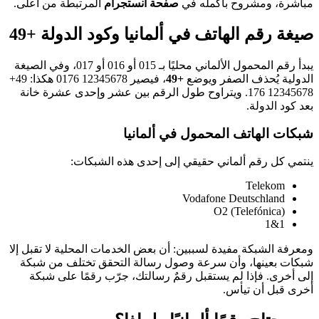
مباشرة، ومشروح بأكمله في
صفحة انستجرام
المرتبطة من أعلى.
صيغة رقم الهاتف في ألمانيا وكود الدولة +49
يبدأ رقم المحمول الألماني محليًا بـ 015 أو 016 أو 017، وفي الصيغة
الدولية يُحذف الصفر ويوضع
+49
، فيصير
0176 12345678
هكذا:
+49
176 12345678
. ويتراوح طول الرقم بين عشر وإحدى عشرة خانة
بعد كود الدولة.
شبكات الهاتف المحمول في ألمانيا
ينتمي كل رقم ألماني حقيقي إلى إحدى هذه الشبكات:
Telekom
Vodafone Deutschland
O2 (Telefónica)
1&1
ومعرفة الشبكة مفيدة لسببين: أن بعض الخدمات المحلية لا تقبل إلا
شبكات بعينها، وأن سرعة وصول رسالة التحقق تختلف من شبكة
إلى أخرى. فإذا لم يستقبل رقمٌ رسالتك، جرّب رقمًا على شبكة
أخرى قبل أن تيأس.