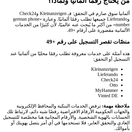
من يحتاج رقمًا ألمانيًا ولماذا؟
ألمانيا سوق صارم في التحقق: فـ Kleinanzeigen وCheck24
وLieferando جميعها تطلب رقمًا ألمانيًا. وعبارة «german phone
number» من أكثر ما يُبحث عنه عالميًا، لأن كثيرًا من الخدمات
الألمانية مقصورة على أرقام +49.
منصّات تقصر التسجيل على رقم +49
هذه أمثلة على خدمات معروفة تطلب رقمًا محليًا من ألمانيا عند
التسجيل أو التحقق:
Kleinanzeigen
Lieferando
Check24
Otto
MyHammer
Vinted DE
ملاحظة مهمة:
ترفض الخدمات البنكية والمحافظ الإلكترونية
والجهات الحكومية الأرقامَ الافتراضية رفضًا شبه دائم، لارتباط تلك
الحسابات بالهوية الشخصية. والأرقام المجانية هنا مخصّصة للتسجيل
العادي والتحقق العابر، فلا تستخدمها في أي أمر يتصل بهويتك أو
بأموالك.