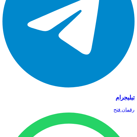
تيليجرام
رقمان
فتح