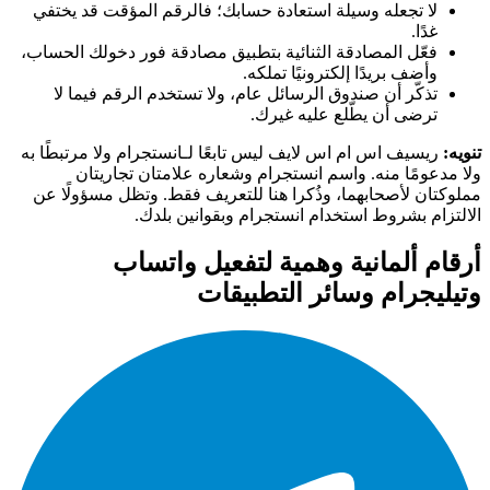
لا تجعله وسيلة استعادة حسابك؛ فالرقم المؤقت قد يختفي
غدًا.
فعّل المصادقة الثنائية بتطبيق مصادقة فور دخولك الحساب،
وأضف بريدًا إلكترونيًا تملكه.
تذكّر أن صندوق الرسائل عام، ولا تستخدم الرقم فيما لا
ترضى أن يطّلع عليه غيرك.
تنويه:
ريسيف اس ام اس لايف ليس تابعًا لـانستجرام ولا مرتبطًا به
ولا مدعومًا منه. واسم انستجرام وشعاره علامتان تجاريتان
مملوكتان لأصحابهما، وذُكرا هنا للتعريف فقط. وتظل مسؤولًا عن
الالتزام بشروط استخدام انستجرام وبقوانين بلدك.
أرقام ألمانية وهمية لتفعيل واتساب
وتيليجرام وسائر التطبيقات