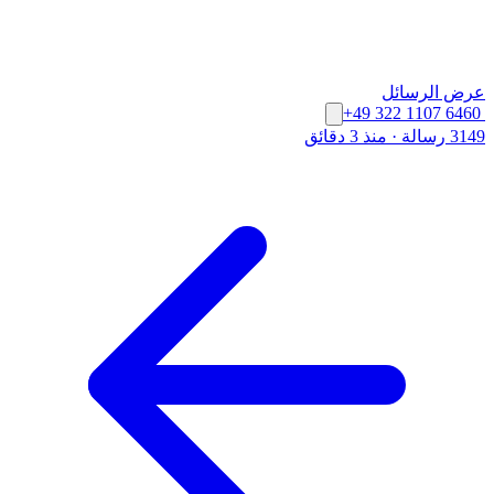
عرض الرسائل
+49 322 1107 6460
3149 رسالة
·
منذ 3 دقائق