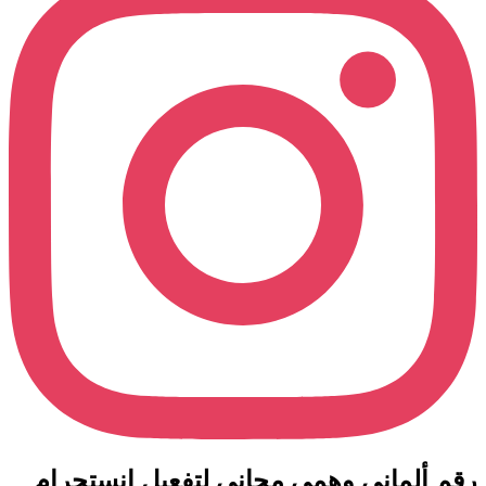
رقم ألماني وهمي مجاني لتفعيل انستجرام