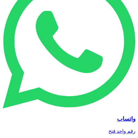
واتساب
رقم واحد
فتح