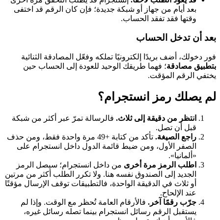
بعد أيام من جهاز أو شبكة جديدة؛ فإن كان الرقم قد اختفى
وقتها فقد تفقد الحساب.
بعد أن تدخل الحساب
فور دخولك، أضف بريدًا إلكترونيًا تملكه وفعّل المصادقة الثنائية
بتطبيق مصادقة
؛ فهما طريقك الوحيد للعودة إلى الحساب حين
يختفي الرقم المؤقت.
لم يصلك رمز انستجرام؟
انتظر من دقيقة إلى ثلاث.
فالرسالة تمرّ عبر أكثر من شبكة
قبل أن تصل.
راجع الصيغة.
تأكد من كتابة +49 مرة واحدة فقط، ومن حذف
الصفر الأول، ومن ضبط قائمة الدول داخل انستجرام على
«ألمانيا».
اطلب الرمز مرة أخرى
من داخل انستجرام؛ سيصل الرمز
الجديد إلى الصندوق نفسه هنا. ولا تكرر الطلب أكثر من مرتين
أو ثلاث في الدقيقة الواحدة، فالتطبيقات توقف الإرسال مؤقتًا
عند الإلحاح.
جرّب رقمًا آخر.
فالأرقام العامة تُحظر مع الوقت. وإذا لم
يستقبل الرقم رسائل انستجرام بينما تصله رسائل غيره،