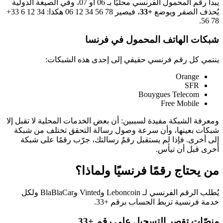
يبدأ رقم المحمول الفرنسي محليًا بـ 06 أو 07، وفي الصيغة الدولية
يُحذف الصفر ويوضع
+33
، فيصير
06 12 34 56 78
هكذا:
+33 6 12 34
.
56 78
شبكات الهاتف المحمول في فرنسا
ينتمي كل رقم فرنسي حقيقي إلى إحدى هذه الشبكات:
Orange
SFR
Bouygues Telecom
Free Mobile
ومعرفة الشبكة مفيدة لسببين: أن بعض الخدمات المحلية لا تقبل إلا
شبكات بعينها، وأن سرعة وصول رسالة التحقق تختلف من شبكة
إلى أخرى. فإذا لم يستقبل رقمٌ رسالتك، جرّب رقمًا على شبكة
أخرى قبل أن تيأس.
من يحتاج رقمًا فرنسيًا ولماذا؟
يُطلب الرقم الفرنسي لـ Leboncoin وVinted وBlaBlaCar ولكل
خدمة فرنسية تربط الحساب برقم +33.
منصّات تقصر التسجيل على رقم +33