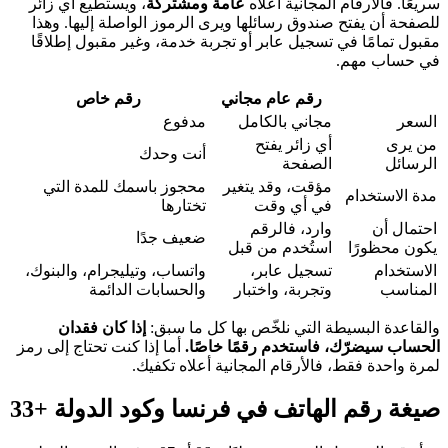
سريعًا. فالأرقام المجانية أعلاه
عامة ومشتركة
، ويستطيع أي زائر
للصفحة أن يفتح صندوق رسائلها ويرى الرموز الواصلة إليها. وهذا
مقبول تمامًا في تسجيل عابر أو تجربة خدمة، وغير مقبول إطلاقًا
في حساب مهم.
رقم عام مجاني
رقم خاص
السعر
مجاني بالكامل
مدفوع
من يرى
أي زائر يفتح
أنت وحدك
الرسائل
الصفحة
مؤقت، وقد يتغير
محجوز باسمك للمدة التي
مدة الاستخدام
في أي وقت
تختارها
احتمال أن
وارد، فالرقم
ضعيف جدًا
يكون محظورًا
استُخدم من قبل
الاستخدام
تسجيل عابر،
واتساب، وتيليجرام، والبنوك،
المناسب
وتجربة، واختبار
والحسابات الدائمة
والقاعدة البسيطة التي نلخّص بها كل ما سبق:
إذا كان فقدان
الحساب سيضرّك، فاستخدم رقمًا خاصًا.
أما إذا كنت تحتاج إلى رمز
لمرة واحدة فقط، فالأرقام المجانية أعلاه تكفيك.
صيغة رقم الهاتف في فرنسا وكود الدولة +33