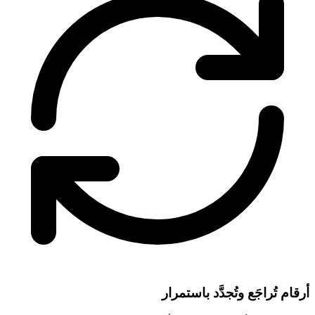
أرقام تُراجَع وتُجدَّد باستمرار