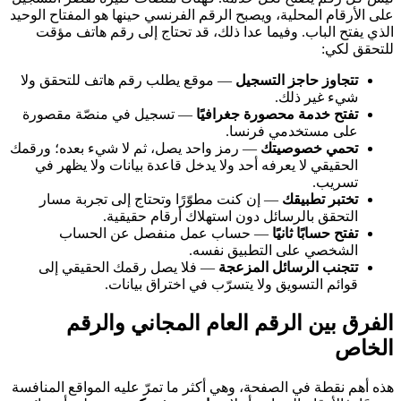
على الأرقام المحلية، ويصبح الرقم الفرنسي حينها هو المفتاح الوحيد
الذي يفتح الباب. وفيما عدا ذلك، قد تحتاج إلى رقم هاتف مؤقت
للتحقق لكي:
تتجاوز حاجز التسجيل
— موقع يطلب رقم هاتف للتحقق ولا
شيء غير ذلك.
تفتح خدمة محصورة جغرافيًا
— تسجيل في منصّة مقصورة
على مستخدمي فرنسا.
تحمي خصوصيتك
— رمز واحد يصل، ثم لا شيء بعده؛ ورقمك
الحقيقي لا يعرفه أحد ولا يدخل قاعدة بيانات ولا يظهر في
تسريب.
تختبر تطبيقك
— إن كنت مطوّرًا وتحتاج إلى تجربة مسار
التحقق بالرسائل دون استهلاك أرقام حقيقية.
تفتح حسابًا ثانيًا
— حساب عمل منفصل عن الحساب
الشخصي على التطبيق نفسه.
تتجنب الرسائل المزعجة
— فلا يصل رقمك الحقيقي إلى
قوائم التسويق ولا يتسرّب في اختراق بيانات.
الفرق بين الرقم العام المجاني والرقم
الخاص
هذه أهم نقطة في الصفحة، وهي أكثر ما تمرّ عليه المواقع المنافسة