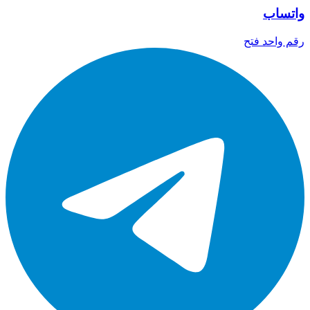
واتساب
رقم واحد
فتح