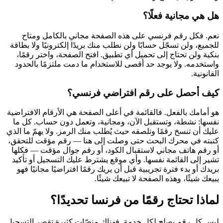
هل هي مجانية فعلًا؟
نعم. فكل رقم فرنسي على هذه الصفحة مجاني بالكامل ومتاح
للجميع، ولن تسجّل حسابًا ولن نطلب منك بريدًا إلكترونيًا ولا بطاقة
بنكية ولن تحتاج إلى تحميل أي تطبيق. افتح الصفحة، واختر رقمًا،
واستخدمه. ولا يوجد حد أقصى للاستخدام ما دمت ملتزمًا بالحدود
القانونية.
كيف أحصل على رقم افتراضي فرنسي؟
هو أمامك بالفعل. فالقائمة في أعلى الصفحة هي الأرقام الافتراضية
نفسها: نشطة، وتستقبل الآن، ومجانية، وتعمل دون حساب. كل ما
عليك أن تنسخ رقمًا وتلصقه حيث يُطلب منك الرمز. ولا يهمّ ما الذي
كتبته في محرك البحث حتى وصلت إلى هنا — رقم مؤقت للتحقق،
أو رقم هاتف مجاني لاستقبال الكود، أو رقم جوال مؤقت — فكلها
تشير إلى القائمة نفسها. وأي موقع يشترط عليك التسجيل أو تأكيد
بريدك أو بدء فترة تجريبية قبل أن يريك رقمًا افتراضيًا مجانيًا فهو
يبيعك شيئًا، وهذه الصفحة لا تبيعك شيئًا.
لماذا تحتاج رقمًا من فرنسا تحديدًا؟
ليس كل رقم يصلح لكل خدمة. فهناك منصّات كثيرة تقصر التسجيل