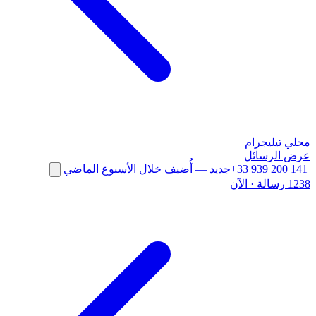
محلي
تيليجرام
عرض الرسائل
+33 939 200 141
جديد
— أُضيف خلال الأسبوع الماضي
1238 رسالة
·
الآن