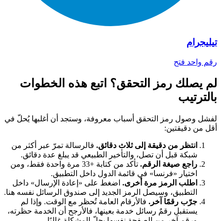
تيليجرام
رقم واحد
فتح
لم يصلك رمز التحقق؟ اتبع هذه الخطوات
بالترتيب
لفشل وصول رمز التحقق أسباب معروفة، وستجد أن أغلبها يُحلّ في
أقل من دقيقتين:
انتظر من دقيقة إلى ثلاث دقائق.
فالرسالة تمرّ عبر أكثر من
شبكة قبل أن تصل، والتأخير الطبيعي قد يبلغ عدة دقائق.
راجع صيغة الرقم.
تأكد من كتابة +33 مرة واحدة فقط، ومن
اختيار «فرنسا» في قائمة الدول داخل التطبيق.
اطلب الرمز مرة أخرى.
اضغط على «إعادة الإرسال» داخل
التطبيق، وسيصل الرمز الجديد إلى صندوق الرسائل نفسه هنا.
جرّب رقمًا آخر.
فالأرقام العامة تُحظر مع الوقت. وإذا لم
يستقبل رقمٌ رسائل خدمة بعينها، فالأرجح أن الخدمة حظرته،
ورقم آخر من الصفحة نفسها يحلّ المشكلة غالبًا.