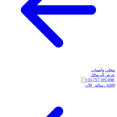
محلي
واتساب
عرض الرسائل
+33 757 195 098
4289 رسالة
·
الآن