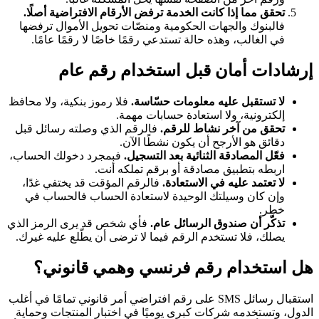
تحقق مما إذا كانت الخدمة ترفض الأرقام الافتراضية أصلًا.
فالبنوك والجهات الحكومية ومنصّات تحويل الأموال ترفضها
في الغالب، وهذه حالة تستدعي رقمًا خاصًا لا رقمًا عامًا.
إرشادات أمان قبل استخدام رقم عام
لا تستقبل عليه معلومات حسّاسة.
فلا رموز بنكية، ولا محافظ
إلكترونية، ولا استعادة حسابات مهمة.
تحقق من آخر نشاط للرقم.
فالرقم الذي وصلته رسائل قبل
دقائق هو الأرجح أن يكون نشطًا الآن.
فعّل المصادقة الثنائية بعد التسجيل.
فبمجرد دخولك الحساب،
اربطه بتطبيق مصادقة أو برقم تملكه أنت.
لا تعتمد عليه في الاستعادة.
فالرقم المؤقت قد يختفي غدًا،
وإن كان وسيلتك الوحيدة لاستعادة الحساب فالحساب في
خطر.
تذكّر أن صندوق الرسائل عام.
فأي شخص قد يرى الرمز الذي
يصلك، فلا تستخدم الرقم فيما لا ترضى أن يطّلع عليه غيرك.
هل استخدام رقم فرنسي وهمي قانوني؟
استقبال رسائل SMS على رقم افتراضي أمر قانوني تمامًا في أغلب
الدول، وتستخدمه شركات كبرى يوميًا في اختبار المنتجات وحماية