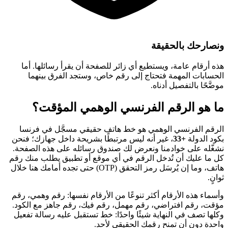
ونصارحك بالحقيقة
هذه أرقام عامة، ويستطيع أي زائر للصفحة أن يقرأ رسائلها. أما
الحسابات المهمة فتحتاج إلى رقم خاص، وستجد الفرق بينهما
موضَّحًا بالتفصيل أدناه.
ما هو الرقم الفرنسي الوهمي المؤقت؟
الرقم الفرنسي الوهمي هو خط هاتف حقيقي مسجَّل في فرنسا
بكود الدولة
+33
، غير أنه ليس مرتبطًا بشريحة داخل جهازك؛ فنحن
نشغّله على خوادمنا ونعرض لك صندوق رسائله على هذه الصفحة.
كل ما عليك أن تُدخل الرقم في أي موقع أو تطبيق يطلب منك رقم
هاتف، وما إن يُرسَل رمز التحقق (OTP) حتى تجده أمامك هنا خلال
ثوانٍ.
وأسماء هذه الأرقام أكثر تنوعًا من الأرقام نفسها: رقم وهمي، رقم
مؤقت، رقم افتراضي، رقم مهمل، رقم فيك، رقم جاهز مع الكود.
وكلها تصف في النهاية شيئًا واحدًا: خط تستقبل عليه رسالة تفعيل
واحدة دون أن تمنح رقمك الحقيقي لأحد.