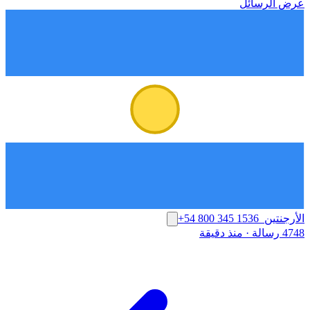
عرض الرسائل
الأرجنتين
+54 800 345 1536
4748 رسالة
·
منذ دقيقة