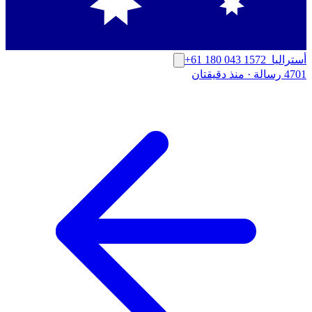
أستراليا
+61 180 043 1572
4701 رسالة
·
منذ دقيقتان