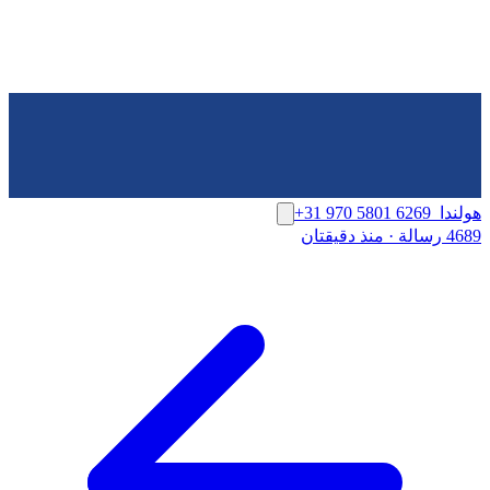
هولندا
+31 970 5801 6269
4689 رسالة
·
منذ دقيقتان