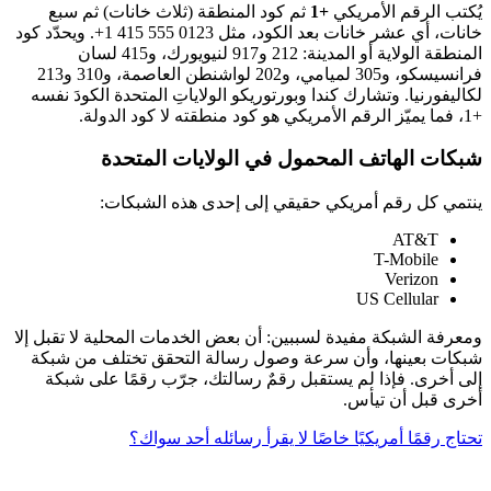
يُكتب الرقم الأمريكي
+1
ثم كود المنطقة (ثلاث خانات) ثم سبع
خانات، أي عشر خانات بعد الكود، مثل
+1 415 555 0123
. ويحدّد كود
المنطقة الولاية أو المدينة: 212 و917 لنيويورك، و415 لسان
فرانسيسكو، و305 لميامي، و202 لواشنطن العاصمة، و310 و213
لكاليفورنيا. وتشارك كندا وبورتوريكو الولاياتِ المتحدة الكودَ نفسه
+1، فما يميّز الرقم الأمريكي هو كود منطقته لا كود الدولة.
شبكات الهاتف المحمول في الولايات المتحدة
ينتمي كل رقم أمريكي حقيقي إلى إحدى هذه الشبكات:
AT&T
T-Mobile
Verizon
US Cellular
ومعرفة الشبكة مفيدة لسببين: أن بعض الخدمات المحلية لا تقبل إلا
شبكات بعينها، وأن سرعة وصول رسالة التحقق تختلف من شبكة
إلى أخرى. فإذا لم يستقبل رقمٌ رسالتك، جرّب رقمًا على شبكة
أخرى قبل أن تيأس.
تحتاج رقمًا أمريكيًا خاصًا لا يقرأ رسائله أحد سواك؟