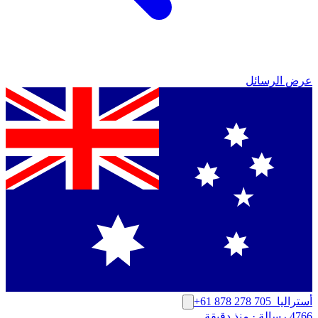
عرض الرسائل
أستراليا
+61 878 278 705
4766 رسالة
·
منذ دقيقة