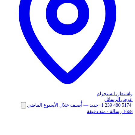
واشنطن
انستجرام
عرض الرسائل
+1 239 480 5174
جديد
— أُضيف خلال الأسبوع الماضي
1668 رسالة
·
منذ دقيقة