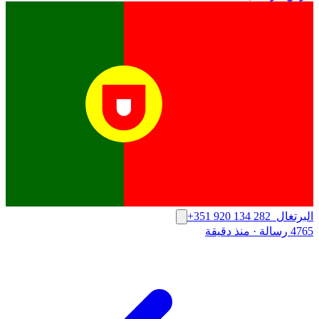
البرتغال
+351 920 134 282
4765 رسالة
·
منذ دقيقة