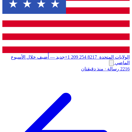
الولايات المتحدة
+1 209 254 8217
جديد
— أُضيف خلال الأسبوع
الماضي
2216 رسالة
·
منذ دقيقتان