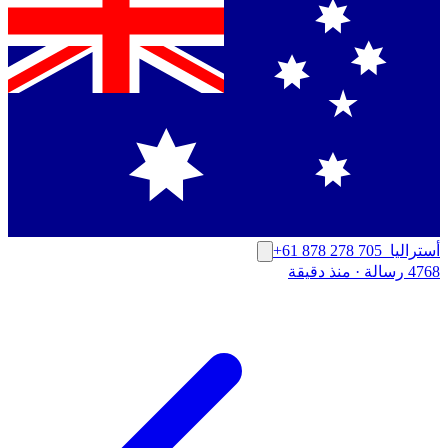
أستراليا
+61 878 278 705
4768 رسالة
·
منذ دقيقة