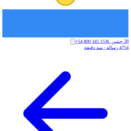
الأرجنتين
+54 800 345 1536
4754 رسالة
·
منذ دقيقة