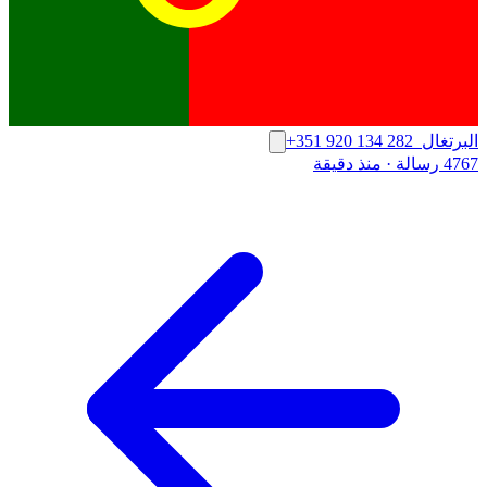
البرتغال
+351 920 134 282
4767 رسالة
·
منذ دقيقة