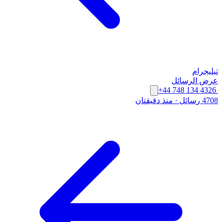
تيليجرام
عرض الرسائل
+44 748 134 4326
4708 رسائل
·
منذ دقيقتان