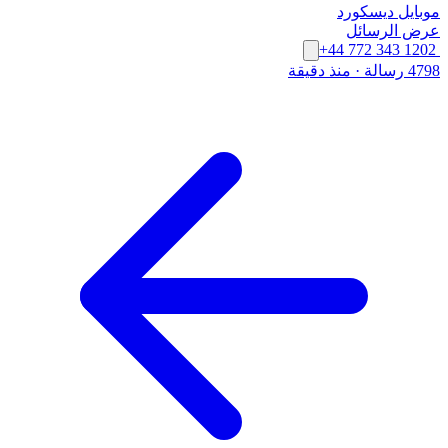
موبايل
ديسكورد
عرض الرسائل
+44 772 343 1202
4798 رسالة
·
منذ دقيقة