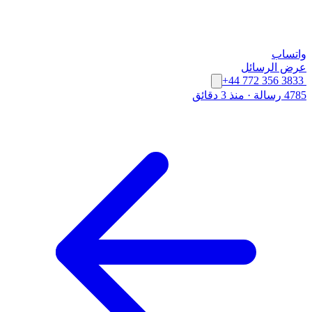
واتساب
عرض الرسائل
+44 772 356 3833
4785 رسالة
·
منذ 3 دقائق