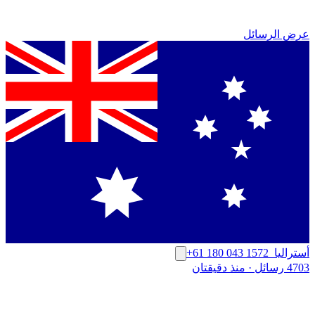
عرض الرسائل
أستراليا
+61 180 043 1572
4703 رسائل
·
منذ دقيقتان