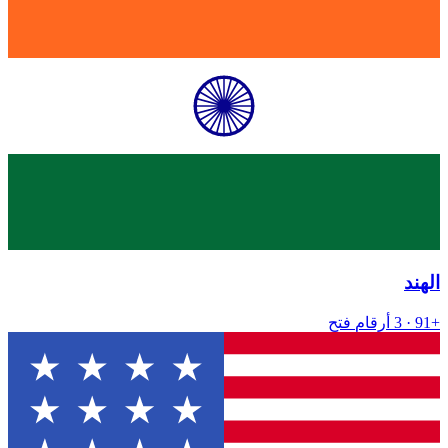
الهند
+91
· 3 أرقام
فتح