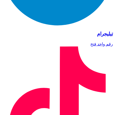
تيليجرام
رقم واحد
فتح