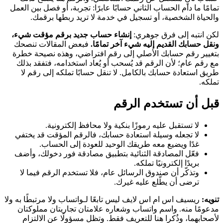
تمامًا ما دام الحساب الثاني حسابًا عابرًا: تجربة، أو فصل بين العمل
والحياة الشخصية، أو تسجيل في خدمة لا تريد ربطها برقمك.
لكن انتبه إلى فرق جوهري:
إنشاء حساب جديد برقم مؤقت شيء،
ونقل حسابك القديم إليه شيء آخر تمامًا.
فبعض المقالات تنصحك
بتغيير رقم حسابك الأصلي إلى رقم افتراضي، وهذه نصيحة خطرة
مع رقم عام؛ لأن الرقم قد يُسحب أو يُعاد استخدامه، فتفقد بذلك
طريق استعادة حسابك بالكامل. لا تنقل حسابًا تملكه إلى رقم لا
تملكه.
قبل أن تستخدم الرقم
لا تستقبل عليه رموزًا بنكية ولا محافظ إلكترونية.
لا تجعله وسيلة استعادة حسابك، فالرقم المؤقت قد يختفي
غدًا ويضيع معه طريقك الوحيد للعودة إلى الحساب.
فعّل المصادقة الثنائية بتطبيق مصادقة فور دخولك، وأضف
بريدًا إلكترونيًا تملكه.
وتذكّر أن صندوق الرسائل عام، فلا تستخدم الرقم فيما لا
ترضى أن يطّلع عليه غيرك.
تنويه:
ريسيف اس ام اس لايف ليس تابعًا لـواتساب ولا مرتبطًا به ولا
مدعومًا منه. واسم واتساب وشعاره علامتان تجاريتان مملوكتان
لأصحابهما، وذُكرا هنا للتعريف فقط. وتظل مسؤولًا عن الالتزام