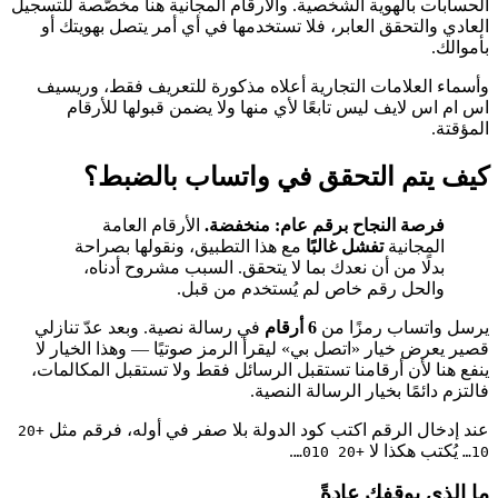
الحسابات بالهوية الشخصية. والأرقام المجانية هنا مخصّصة للتسجيل
العادي والتحقق العابر، فلا تستخدمها في أي أمر يتصل بهويتك أو
بأموالك.
وأسماء العلامات التجارية أعلاه مذكورة للتعريف فقط، وريسيف
اس ام اس لايف ليس تابعًا لأي منها ولا يضمن قبولها للأرقام
المؤقتة.
كيف يتم التحقق في واتساب بالضبط؟
فرصة النجاح برقم عام: منخفضة.
الأرقام العامة
المجانية
تفشل غالبًا
مع هذا التطبيق، ونقولها بصراحة
بدلًا من أن نعدك بما لا يتحقق. السبب مشروح أدناه،
والحل رقم خاص لم يُستخدم من قبل.
يرسل واتساب رمزًا من
6 أرقام
في رسالة نصية. وبعد عدّ تنازلي
قصير يعرض خيار «اتصل بي» ليقرأ الرمز صوتيًا — وهذا الخيار لا
ينفع هنا لأن أرقامنا تستقبل الرسائل فقط ولا تستقبل المكالمات،
فالتزم دائمًا بخيار الرسالة النصية.
عند إدخال الرقم اكتب كود الدولة بلا صفر في أوله، فرقم مثل
+20
يُكتب هكذا لا
.
+20 010…
10…
ما الذي يوقفك عادةً