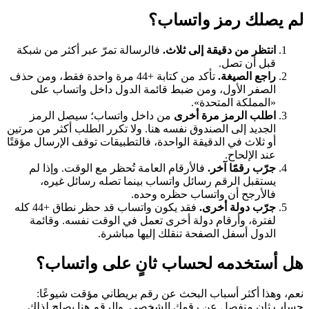
لم يصلك رمز واتساب؟
انتظر من دقيقة إلى ثلاث.
فالرسالة تمرّ عبر أكثر من شبكة
قبل أن تصل.
راجع الصيغة.
تأكد من كتابة +44 مرة واحدة فقط، ومن حذف
الصفر الأول، ومن ضبط قائمة الدول داخل واتساب على
«المملكة المتحدة».
اطلب الرمز مرة أخرى
من داخل واتساب؛ سيصل الرمز
الجديد إلى الصندوق نفسه هنا. ولا تكرر الطلب أكثر من مرتين
أو ثلاث في الدقيقة الواحدة، فالتطبيقات توقف الإرسال مؤقتًا
عند الإلحاح.
جرّب رقمًا آخر.
فالأرقام العامة تُحظر مع الوقت. وإذا لم
يستقبل الرقم رسائل واتساب بينما تصله رسائل غيره،
فالأرجح أن واتساب حظره وحده.
جرّب دولة أخرى.
فقد يكون واتساب قد حظر نطاق +44 كله
لفترة، وأرقام دولة أخرى تعمل في الوقت نفسه. وقائمة
الدول أسفل الصفحة تنقلك إليها مباشرة.
هل أستخدمه لحساب ثانٍ على واتساب؟
نعم، وهذا أكثر أسباب البحث عن رقم بريطاني مؤقت شيوعًا:
حساب ثانٍ منفصل عن رقمك الشخصي. والرقم هنا يصلح لذلك