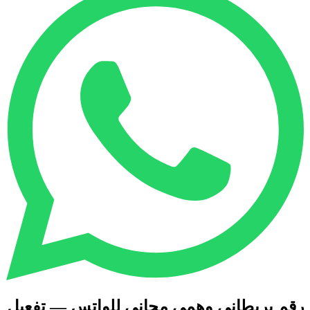
رقم بريطاني وهمي مجاني للواتس — تفعيل