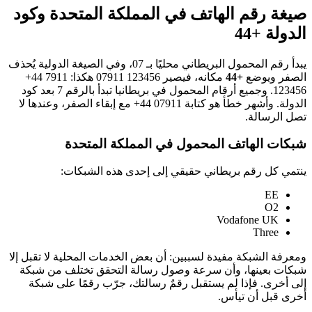
صيغة رقم الهاتف في المملكة المتحدة وكود
الدولة +44
يبدأ رقم المحمول البريطاني محليًا بـ 07، وفي الصيغة الدولية يُحذف
الصفر ويوضع
+44
مكانه، فيصير
07911 123456
هكذا:
+44 7911
123456
. وجميع أرقام المحمول في بريطانيا تبدأ بالرقم 7 بعد كود
الدولة. وأشهر خطأ هو كتابة
+44 07911
مع إبقاء الصفر، وعندها لا
تصل الرسالة.
شبكات الهاتف المحمول في المملكة المتحدة
ينتمي كل رقم بريطاني حقيقي إلى إحدى هذه الشبكات:
EE
O2
Vodafone UK
Three
ومعرفة الشبكة مفيدة لسببين: أن بعض الخدمات المحلية لا تقبل إلا
شبكات بعينها، وأن سرعة وصول رسالة التحقق تختلف من شبكة
إلى أخرى. فإذا لم يستقبل رقمٌ رسالتك، جرّب رقمًا على شبكة
أخرى قبل أن تيأس.