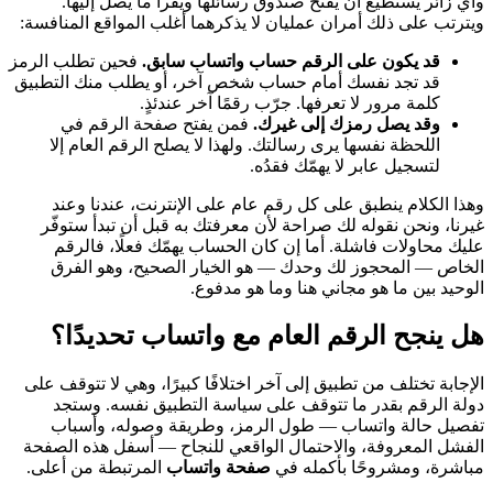
وأي زائر يستطيع أن يفتح صندوق رسائلها ويقرأ ما يصل إليها.
ويترتب على ذلك أمران عمليان لا يذكرهما أغلب المواقع المنافسة:
قد يكون على الرقم حساب واتساب سابق.
فحين تطلب الرمز
قد تجد نفسك أمام حساب شخص آخر، أو يطلب منك التطبيق
كلمة مرور لا تعرفها. جرّب رقمًا آخر عندئذٍ.
وقد يصل رمزك إلى غيرك.
فمن يفتح صفحة الرقم في
اللحظة نفسها يرى رسالتك. ولهذا لا يصلح الرقم العام إلا
لتسجيل عابر لا يهمّك فقدُه.
وهذا الكلام ينطبق على كل رقم عام على الإنترنت، عندنا وعند
غيرنا، ونحن نقوله لك صراحة لأن معرفتك به قبل أن تبدأ ستوفّر
عليك محاولات فاشلة. أما إن كان الحساب يهمّك فعلًا، فالرقم
الخاص — المحجوز لك وحدك — هو الخيار الصحيح، وهو الفرق
الوحيد بين ما هو مجاني هنا وما هو مدفوع.
هل ينجح الرقم العام مع واتساب تحديدًا؟
الإجابة تختلف من تطبيق إلى آخر اختلافًا كبيرًا، وهي لا تتوقف على
دولة الرقم بقدر ما تتوقف على سياسة التطبيق نفسه. وستجد
تفصيل حالة واتساب — طول الرمز، وطريقة وصوله، وأسباب
الفشل المعروفة، والاحتمال الواقعي للنجاح — أسفل هذه الصفحة
مباشرة، ومشروحًا بأكمله في
صفحة واتساب
المرتبطة من أعلى.