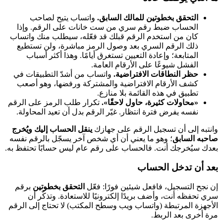
التحقق بخطوتين للمالك السابق.
واتساب يتيح لصاحب
الحساب ضبط رقم سري من ست خانات على الرقم. وإذا
كان من استخدم الرقم قبلك قد فعّله، سيطلب منك واتساب
ذلك الرقم السري بعد وصول الرمز مباشرة، ولن تستطيع
المتابعة؛ وإعادة التعيين تستغرق أيامًا. وهذا أكثر أسباب
الفشل شيوعًا على الأرقام العامة.
حظر النطاقات الافتراضية.
واتساب من أشدّ التطبيقات في
كشف الأرقام الافتراضية والمشتركة ورفضها، وهو أصعب
تطبيق في هذه القائمة بلا منازع.
«محاولات كثيرة، حاول لاحقًا».
تكرار طلب الرمز على الرقم
نفسه يفرض فترة انتظار. غيّر الرقم بدل أن تعيد المحاولة.
وانتبه إلى أن تسجيل الرقم على جهازك
ينقل الحساب إليك ويُخرج
صاحبه السابق
؛ وهو ما يعني أن أي شخص آخر يسجّل بالرقم نفسه
بعدك سيُخرجك أنت. فالحساب على رقم عام ليس حسابًا تحتفظ به.
بعد أن تدخل الحساب
إن نجح التسجيل، فافعل شيئين فورًا: فعّل
التحقق بخطوتين
برقم
سري تحفظه أنت، وأضف بريدًا إلكترونيًا للاستعادة. وتذكّر أن
الأجهزة المرتبطة (واتساب ويب وسطح المكتب) لا تحتاج إلى الرقم
مرة أخرى بعد الربط.