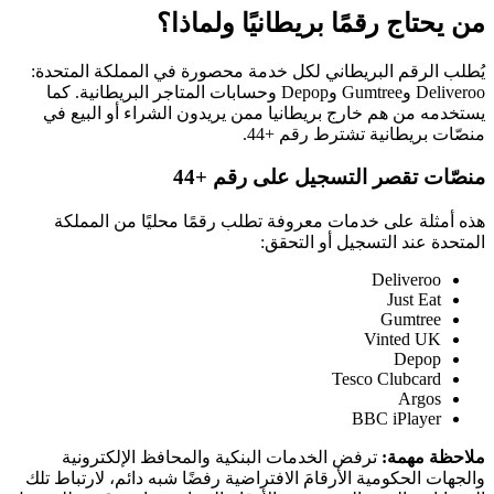
من يحتاج رقمًا بريطانيًا ولماذا؟
يُطلب الرقم البريطاني لكل خدمة محصورة في المملكة المتحدة:
Deliveroo وGumtree وDepop وحسابات المتاجر البريطانية. كما
يستخدمه من هم خارج بريطانيا ممن يريدون الشراء أو البيع في
منصّات بريطانية تشترط رقم +44.
منصّات تقصر التسجيل على رقم +44
هذه أمثلة على خدمات معروفة تطلب رقمًا محليًا من المملكة
المتحدة عند التسجيل أو التحقق:
Deliveroo
Just Eat
Gumtree
Vinted UK
Depop
Tesco Clubcard
Argos
BBC iPlayer
ملاحظة مهمة:
ترفض الخدمات البنكية والمحافظ الإلكترونية
والجهات الحكومية الأرقامَ الافتراضية رفضًا شبه دائم، لارتباط تلك