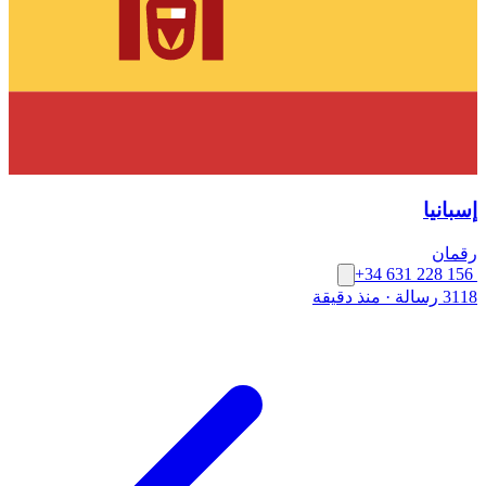
إسبانيا
رقمان
+34 631 228 156
3118 رسالة
·
منذ دقيقة