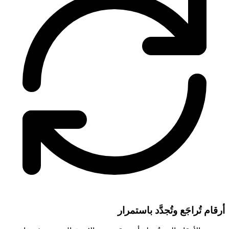
أرقام تُراجَع وتُجدَّد باستمرار