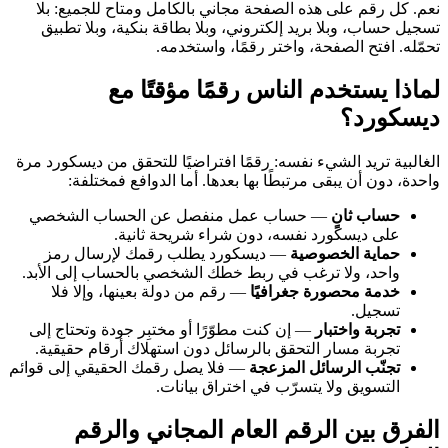
نعم. كل رقم على هذه الصفحة مجاني بالكامل ومتاح للجميع: بلا
تسجيل حساب، وبلا بريد إلكتروني، وبلا بطاقة بنكية، وبلا تطبيق
تحمّله. افتح الصفحة، واختر رقمًا، واستخدمه.
لماذا يستخدم الناس رقمًا مؤقتًا مع
ديسكورد؟
الغالبية تريد الشيء نفسه: رقمًا افتراضيًا للتحقق من ديسكورد مرة
واحدة، دون أن يبقى مرتبطًا بها بعدها. أما الدوافع فمختلفة:
حساب ثانٍ
— حساب عمل منفصل عن الحساب الشخصي
على ديسكورد نفسه، دون شراء شريحة ثانية.
حماية الخصوصية
— ديسكورد يطلب رقمك لإرسال رمز
واحد، ولا ترغب في ربط خطك الشخصي بالحساب إلى الأبد.
خدمة محصورة جغرافيًا
— رقم من دولة بعينها، وإلا فلا
تسجيل.
تجربة واختبار
— إن كنت مطوّرًا أو مختبِر جودة وتحتاج إلى
تجربة مسار التحقق بالرسائل دون استهلاك أرقام حقيقية.
تجنّب الرسائل المزعجة
— فلا يصل رقمك الحقيقي إلى قوائم
التسويق ولا يتسرّب في اختراق بيانات.
الفرق بين الرقم العام المجاني والرقم