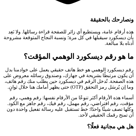
ونصارحك بالحقيقة
هذه أرقام عامة، ويستطيع أي زائر للصفحة قراءة رسائلها. ولا نَعِد
بأن ديسكورد سيقبلها في كل مرة؛ ونسبة النجاح المتوقعة مشروحة
أدناه بلا مبالغة.
ما هو رقم ديسكورد الوهمي المؤقت؟
رقم ديسكورد الوهمي هو خط هاتف حقيقي يعمل على خوادمنا بدل
أن يكون مرتبطًا بشريحة في جهازك، وصندوق رسائله معروض على
هذه الصفحة. تُدخل الرقم في ديسكورد حين يطلب منك رقم هاتف،
وما إن يُرسَل رمز التحقق (OTP) حتى يظهر أمامك هنا خلال ثوانٍ.
أسماء هذه الأرقام أكثر تنوعًا من الأرقام نفسها: رقم وهمي، رقم
مؤقت، رقم افتراضي، رقم مهمل، رقم فيك، رقم جاهز مع الكود.
وكلها تصف شيئًا واحدًا: خط تستقبل عليه رسالة تفعيل واحدة دون
أن تمنح رقمك الحقيقي لأحد.
هل هي مجانية فعلًا؟