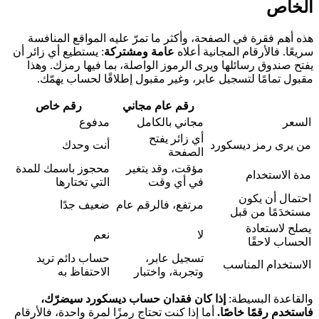
الخاص
هذه أهم فقرة في الصفحة، وأكثر ما تمرّ عليه المواقع المنافسة
سريعًا. فالأرقام المجانية أعلاه
عامة ومشتركة
: يستطيع أي زائر أن
يفتح صندوق رسائلها ويرى الرموز الواصلة، بما فيها رمزك. وهذا
مقبول تمامًا لتسجيل عابر، وغير مقبول إطلاقًا لحساب يهمّك.
رقم عام مجاني
رقم خاص
السعر
مجاني بالكامل
مدفوع
أي زائر يفتح
من يرى رمز ديسكورد
أنت وحدك
الصفحة
مؤقت، وقد يتغير
محجوز باسمك للمدة
مدة الاستخدام
في أي وقت
التي تختارها
احتمال أن يكون
مرتفع، فالرقم عام
ضعيف جدًا
مستخدَمًا من قبل
يصلح لاستعادة
لا
نعم
الحساب لاحقًا
تسجيل عابر،
حساب دائم تريد
الاستخدام المناسب
وتجربة، واختبار
الاحتفاظ به
والقاعدة البسيطة:
إذا كان فقدان حساب ديسكورد سيضرّك،
فاستخدم رقمًا خاصًا.
أما إذا كنت تحتاج رمزًا لمرة واحدة، فالأرقام