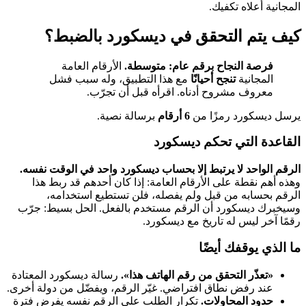
المجانية أعلاه تكفيك.
كيف يتم التحقق في ديسكورد بالضبط؟
فرصة النجاح برقم عام: متوسطة.
الأرقام العامة
المجانية
تنجح أحيانًا
مع هذا التطبيق، وله سبب فشل
معروف مشروح أدناه. اقرأه قبل أن تجرّب.
يرسل ديسكورد رمزًا من
6 أرقام
برسالة نصية.
القاعدة التي تحكم ديسكورد
الرقم الواحد لا يرتبط إلا بحساب ديسكورد واحد في الوقت نفسه.
وهذه أهم نقطة على الأرقام العامة: إذا كان أحدهم قد ربط هذا
الرقم بحسابه من قبل ولم يفصله، فلن تستطيع استخدامه،
وسيخبرك ديسكورد أن الرقم مستخدم بالفعل. الحل بسيط: جرّب
رقمًا آخر ليس له تاريخ مع ديسكورد.
ما الذي يوقفك أيضًا
«تعذّر التحقق من رقم الهاتف هذا».
رسالة ديسكورد المعتادة
عند رفض نطاق افتراضي. غيّر الرقم، ويفضّل من دولة أخرى.
حدود المحاولات.
تكرار الطلب على الرقم نفسه يفرض فترة