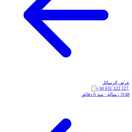
عرض الرسائل
+34 631 322 127
3148 رسالة
·
منذ 6 دقائق