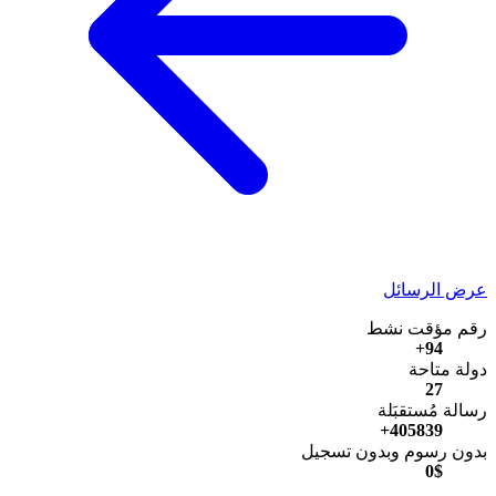
عرض الرسائل
رقم مؤقت نشط
94+
دولة متاحة
27
رسالة مُستقبَلة
405839+
بدون رسوم وبدون تسجيل
0$