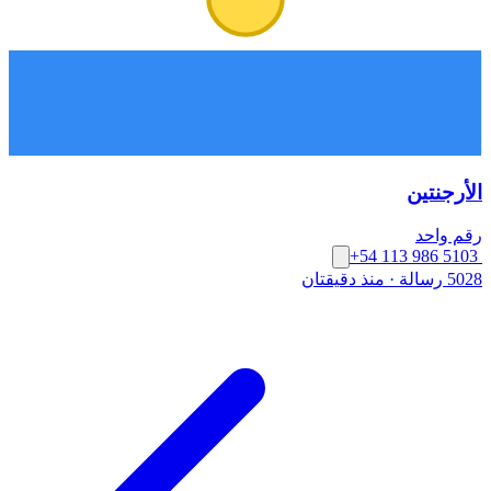
الأرجنتين
رقم واحد
+54 113 986 5103
5028 رسالة
·
منذ دقيقتان