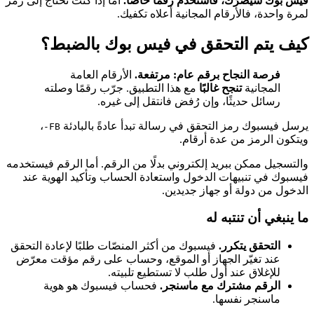
فيس بوك سيضرّك، فاستخدم رقمًا خاصًا.
أما إذا كنت تحتاج إلى رمز
لمرة واحدة، فالأرقام المجانية أعلاه تكفيك.
كيف يتم التحقق في فيس بوك بالضبط؟
فرصة النجاح برقم عام: مرتفعة.
الأرقام العامة
المجانية
تنجح غالبًا
مع هذا التطبيق. جرّب رقمًا وصلته
رسائل حديثًا، وإن رُفض فانتقل إلى غيره.
يرسل فيسبوك رمز التحقق في رسالة تبدأ عادةً بالبادئة
،
FB-
ويتكون الرمز من عدة أرقام.
والتسجيل ممكن ببريد إلكتروني بدلًا من الرقم. أما الرقم فيستخدمه
فيسبوك في تنبيهات الدخول واستعادة الحساب وتأكيد الهوية عند
الدخول من دولة أو جهاز جديدين.
ما ينبغي أن تنتبه له
التحقق يتكرر.
فيسبوك من أكثر المنصّات طلبًا لإعادة التحقق
عند تغيّر الجهاز أو الموقع، وحساب على رقم مؤقت معرّض
للإغلاق عند أول طلب لا تستطيع تلبيته.
الرقم مشترك مع ماسنجر.
فحساب فيسبوك هو هوية
ماسنجر نفسها.