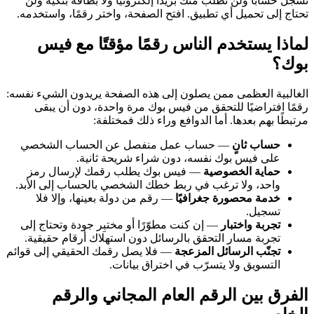
تسجّل حسابًا ولن نطلب منك بريدًا إلكترونيًا ولا بطاقة بنكية ولن
تحتاج إلى تحميل أي تطبيق. افتح الصفحة، واختر رقمًا، واستخدمه.
لماذا يستخدم الناس رقمًا مؤقتًا مع فيس
بوك؟
الغالبية العظمى ممن يصلون إلى هذه الصفحة يريدون الشيء نفسه:
رقمًا افتراضيًا للتحقق من فيس بوك مرة واحدة، دون أن يبقى
مرتبطًا بهم بعدها. أما الدوافع وراء ذلك فمختلفة:
حساب ثانٍ
— حساب عمل منفصل عن الحساب الشخصي
على فيس بوك نفسه، دون شراء شريحة ثانية.
حماية الخصوصية
— فيس بوك يطلب رقمك لإرسال رمز
واحد، ولا ترغب في ربط خطك الشخصي بالحساب إلى الأبد.
خدمة محصورة جغرافيًا
— رقم من دولة بعينها، وإلا فلا
تسجيل.
تجربة واختبار
— إن كنت مطوّرًا أو مختبِر جودة وتحتاج إلى
تجربة مسار التحقق بالرسائل دون استهلاك أرقام حقيقية.
تجنّب الرسائل المزعجة
— فلا يصل رقمك الحقيقي إلى قوائم
التسويق ولا يتسرّب في اختراق بيانات.
الفرق بين الرقم العام المجاني والرقم