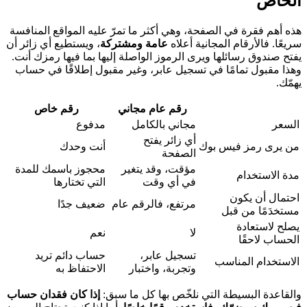
الخاص
هذه أهم فقرة في الصفحة، وهي أكثر ما تمرّ عليه المواقع المنافسة
سريعًا. فالأرقام المجانية أعلاه
عامة ومشتركة
، ويستطيع أي زائر أن
يفتح صندوق رسائلها ويرى الرموز الواصلة إليها بما فيها رمزك أنت.
وهذا مقبول تمامًا في تسجيل عابر، وغير مقبول إطلاقًا في حساب
يهمّك.
رقم عام مجاني
رقم خاص
السعر
مجاني بالكامل
مدفوع
أي زائر يفتح
من يرى رمز فيس بوك
أنت وحدك
الصفحة
مؤقت، وقد يتغير
محجوز باسمك للمدة
مدة الاستخدام
في أي وقت
التي تختارها
احتمال أن يكون
مرتفع، فالرقم عام
ضعيف جدًا
مستخدَمًا من قبل
يصلح لاستعادة
لا
نعم
الحساب لاحقًا
تسجيل عابر،
حساب دائم تريد
الاستخدام المناسب
وتجربة، واختبار
الاحتفاظ به
والقاعدة البسيطة التي نلخّص بها كل ما سبق:
إذا كان فقدان حساب