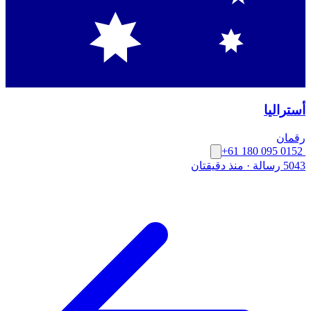
أستراليا
رقمان
+61 180 095 0152
5043 رسالة
·
منذ دقيقتان