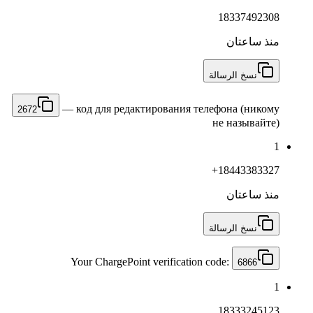
18337492308
منذ ساعتان
نسخ الرسالة
— код для редактирования телефона (никому
2672
не называйте)
1
+18443383327
منذ ساعتان
نسخ الرسالة
Your ChargePoint verification code:
6866
1
18333245123