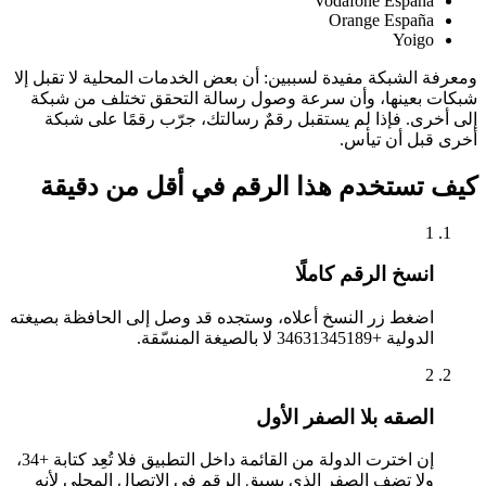
Vodafone España
Orange España
Yoigo
ومعرفة الشبكة مفيدة لسببين: أن بعض الخدمات المحلية لا تقبل إلا
شبكات بعينها، وأن سرعة وصول رسالة التحقق تختلف من شبكة
إلى أخرى. فإذا لم يستقبل رقمٌ رسالتك، جرّب رقمًا على شبكة
أخرى قبل أن تيأس.
كيف تستخدم هذا الرقم في أقل من دقيقة
1
انسخ الرقم كاملًا
اضغط زر النسخ أعلاه، وستجده قد وصل إلى الحافظة بصيغته
الدولية +34631345189 لا بالصيغة المنسّقة.
2
الصقه بلا الصفر الأول
إن اخترت الدولة من القائمة داخل التطبيق فلا تُعِد كتابة +34،
ولا تضف الصفر الذي يسبق الرقم في الاتصال المحلي لأنه