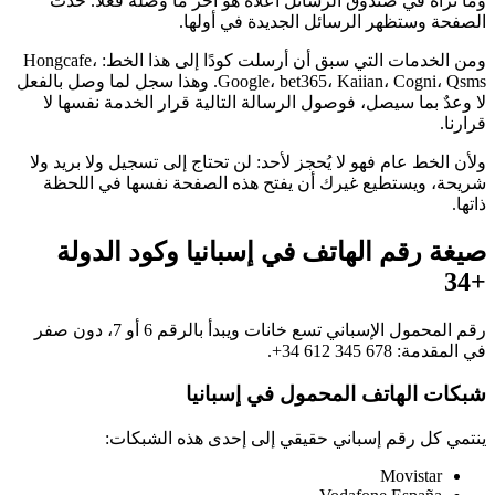
وما تراه في صندوق الرسائل أعلاه هو آخر ما وصله فعلًا. حدّث
الصفحة وستظهر الرسائل الجديدة في أولها.
ومن الخدمات التي سبق أن أرسلت كودًا إلى هذا الخط: Hongcafe،
Google، bet365، Kaiian، Cogni، Qsms. وهذا سجل لما وصل بالفعل
لا وعدٌ بما سيصل، فوصول الرسالة التالية قرار الخدمة نفسها لا
قرارنا.
ولأن الخط عام فهو لا يُحجز لأحد: لن تحتاج إلى تسجيل ولا بريد ولا
شريحة، ويستطيع غيرك أن يفتح هذه الصفحة نفسها في اللحظة
ذاتها.
صيغة رقم الهاتف في إسبانيا وكود الدولة
+34
رقم المحمول الإسباني تسع خانات ويبدأ بالرقم 6 أو 7، دون صفر
في المقدمة:
+34 612 345 678
.
شبكات الهاتف المحمول في إسبانيا
ينتمي كل رقم إسباني حقيقي إلى إحدى هذه الشبكات:
Movistar