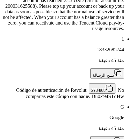
account has reached 25.5 USD (creator account ID:
200031625588). Please top up your account or back up your
data as soon as possible so that the normal use of service will
not be affected. When your account has a balance greater than
zero, you can reactivate and use the Tencent Cloud pay-by-
usage resources.
1
18332685744
منذ 45 دقيقة
نسخ الرسالة
Código de autenticación de Revolut:
. No
278-868
compartas este código con nadie. Du0Z94STqHw
G
Google
منذ 45 دقيقة