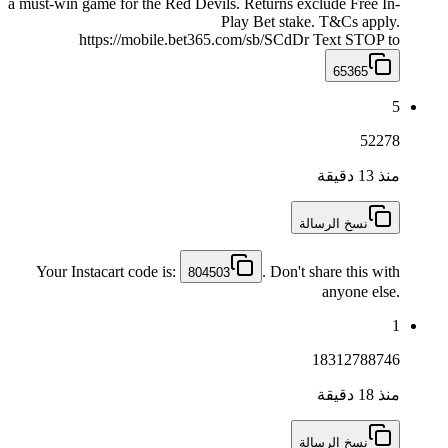
a must-win game for the Red Devils. Returns exclude Free In-
Play Bet stake. T&Cs apply.
https://mobile.bet365.com/sb/SCdDr Text STOP to
65365
5
52278
منذ 13 دقيقة
نسخ الرسالة
Your Instacart code is:
. Don't share this with
804503
anyone else.
1
18312788746
منذ 18 دقيقة
نسخ الرسالة