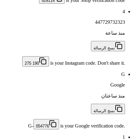
is your Shop verification code
529114
4
447729732323
منذ ساعة
نسخ الرسالة
i⁣s y⁤our In⁤st⁢ag⁤ram c⁣ode. Don't sha⁢re it.
275 190
G
Google
منذ ساعتان
نسخ الرسالة
G-
is your Google verification code.
054776
1