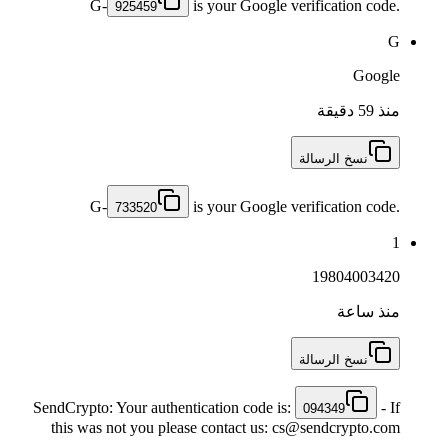
G-
is your Google verification code.
925459
G
Google
منذ 59 دقيقة
نسخ الرسالة
G-
is your Google verification code.
733520
1
19804003420
منذ ساعة
نسخ الرسالة
SendCrypto: Your authentication code is:
- If
094349
this was not you please contact us: cs@sendcrypto.com