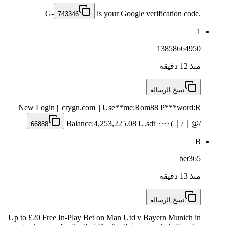
G-
is your Google verification code.
743346
1
13858664950
منذ 12 دقيقة
نسخ الرسالة
New Login || crygn.com || Use**me:Rom88 P***word:R
Balance:4,253,225.08 U.sdt ~~~(｜/｜@/
66888
B
bet365
منذ 13 دقيقة
نسخ الرسالة
Up to £20 Free In-Play Bet on Man Utd v Bayern Munich in