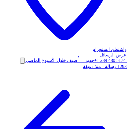
واشنطن
انستجرام
عرض الرسائل
+1 239 480 5174
جديد
— أُضيف خلال الأسبوع الماضي
1293 رسالة
·
منذ دقيقة