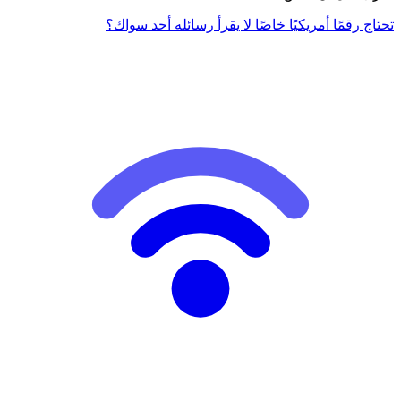
تحتاج رقمًا أمريكيًا خاصًا لا يقرأ رسائله أحد سواك؟