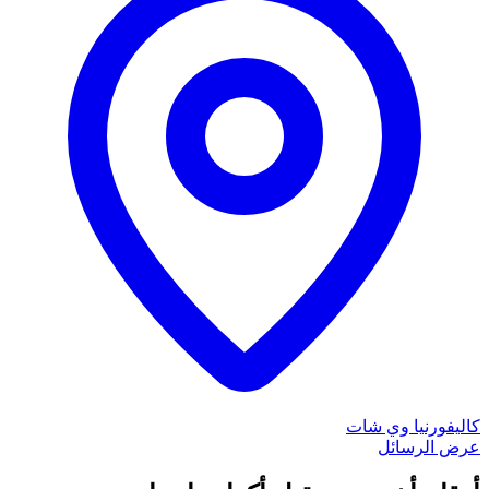
كاليفورنيا
وي شات
عرض الرسائل