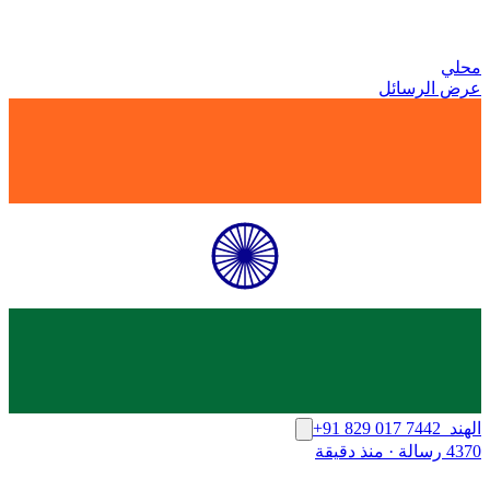
محلي
عرض الرسائل
الهند
+91 829 017 7442
4370 رسالة
·
منذ دقيقة