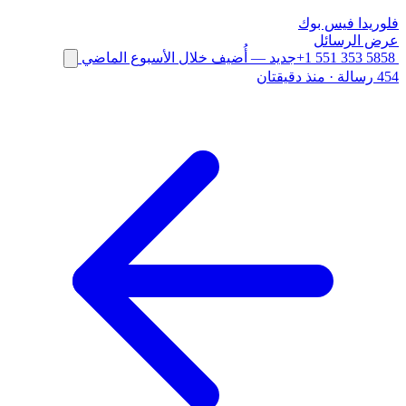
فلوريدا
فيس بوك
عرض الرسائل
+1 551 353 5858
جديد
— أُضيف خلال الأسبوع الماضي
454 رسالة
·
منذ دقيقتان