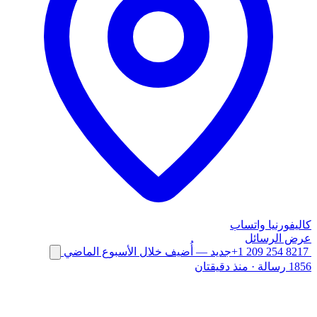
كاليفورنيا
واتساب
عرض الرسائل
+1 209 254 8217
جديد
— أُضيف خلال الأسبوع الماضي
1856 رسالة
·
منذ دقيقتان