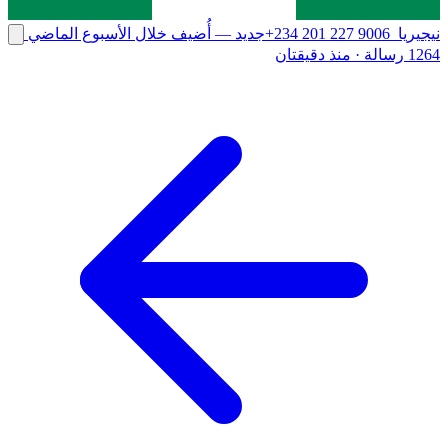
نيجيريا
+234 201 227 9006
جديد
— أُضيف خلال الأسبوع الماضي
1264 رسالة
·
منذ دقيقتان