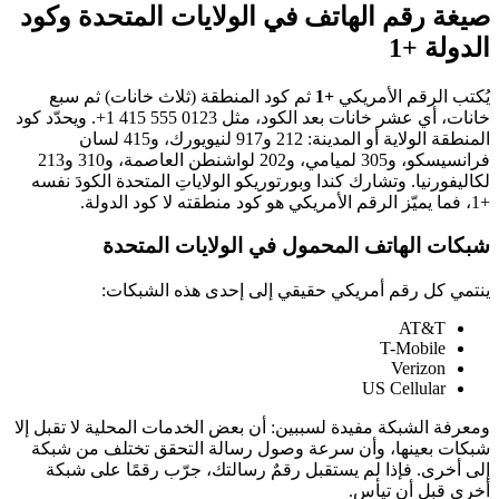
صيغة رقم الهاتف في الولايات المتحدة وكود
الدولة +1
يُكتب الرقم الأمريكي
+1
ثم كود المنطقة (ثلاث خانات) ثم سبع
خانات، أي عشر خانات بعد الكود، مثل
+1 415 555 0123
. ويحدّد كود
المنطقة الولاية أو المدينة: 212 و917 لنيويورك، و415 لسان
فرانسيسكو، و305 لميامي، و202 لواشنطن العاصمة، و310 و213
لكاليفورنيا. وتشارك كندا وبورتوريكو الولاياتِ المتحدة الكودَ نفسه
+1، فما يميّز الرقم الأمريكي هو كود منطقته لا كود الدولة.
شبكات الهاتف المحمول في الولايات المتحدة
ينتمي كل رقم أمريكي حقيقي إلى إحدى هذه الشبكات:
AT&T
T-Mobile
Verizon
US Cellular
ومعرفة الشبكة مفيدة لسببين: أن بعض الخدمات المحلية لا تقبل إلا
شبكات بعينها، وأن سرعة وصول رسالة التحقق تختلف من شبكة
إلى أخرى. فإذا لم يستقبل رقمٌ رسالتك، جرّب رقمًا على شبكة
أخرى قبل أن تيأس.