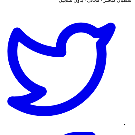
استقبال مباشر · مجاني · بدون تسجيل