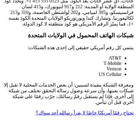
خانات، أي عشر خانات بعد الكود، مثل
+1 415 555 0123
. ويحدّد كود
المنطقة الولاية أو المدينة: 212 و917 لنيويورك، و415 لسان
فرانسيسكو، و305 لميامي، و202 لواشنطن العاصمة، و310 و213
لكاليفورنيا. وتشارك كندا وبورتوريكو الولاياتِ المتحدة الكودَ نفسه
+1، فما يميّز الرقم الأمريكي هو كود منطقته لا كود الدولة.
شبكات الهاتف المحمول في الولايات المتحدة
ينتمي كل رقم أمريكي حقيقي إلى إحدى هذه الشبكات:
AT&T
T-Mobile
Verizon
US Cellular
ومعرفة الشبكة مفيدة لسببين: أن بعض الخدمات المحلية لا تقبل إلا
شبكات بعينها، وأن سرعة وصول رسالة التحقق تختلف من شبكة
إلى أخرى. فإذا لم يستقبل رقمٌ رسالتك، جرّب رقمًا على شبكة
أخرى قبل أن تيأس.
تحتاج رقمًا أمريكيًا خاصًا لا يقرأ رسائله أحد سواك؟