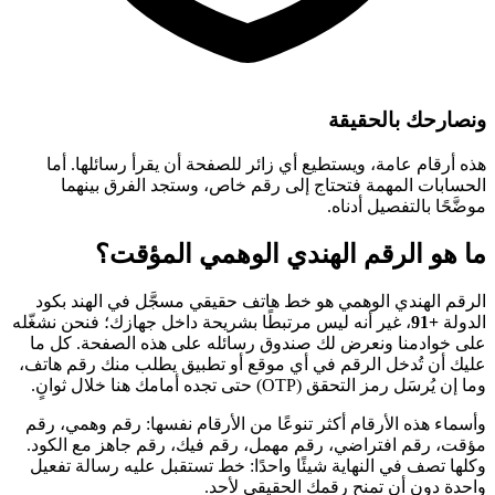
ونصارحك بالحقيقة
هذه أرقام عامة، ويستطيع أي زائر للصفحة أن يقرأ رسائلها. أما
الحسابات المهمة فتحتاج إلى رقم خاص، وستجد الفرق بينهما
موضَّحًا بالتفصيل أدناه.
ما هو الرقم الهندي الوهمي المؤقت؟
الرقم الهندي الوهمي هو خط هاتف حقيقي مسجَّل في الهند بكود
الدولة
+91
، غير أنه ليس مرتبطًا بشريحة داخل جهازك؛ فنحن نشغّله
على خوادمنا ونعرض لك صندوق رسائله على هذه الصفحة. كل ما
عليك أن تُدخل الرقم في أي موقع أو تطبيق يطلب منك رقم هاتف،
وما إن يُرسَل رمز التحقق (OTP) حتى تجده أمامك هنا خلال ثوانٍ.
وأسماء هذه الأرقام أكثر تنوعًا من الأرقام نفسها: رقم وهمي، رقم
مؤقت، رقم افتراضي، رقم مهمل، رقم فيك، رقم جاهز مع الكود.
وكلها تصف في النهاية شيئًا واحدًا: خط تستقبل عليه رسالة تفعيل
واحدة دون أن تمنح رقمك الحقيقي لأحد.