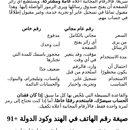
سريعًا. فالأرقام المجانية أعلاه
عامة ومشتركة
، ويستطيع أي زائر
للصفحة أن يفتح صندوق رسائلها ويرى الرموز الواصلة إليها. وهذا
مقبول تمامًا في تسجيل عابر أو تجربة خدمة، وغير مقبول إطلاقًا
في حساب مهم.
رقم عام مجاني
رقم خاص
السعر
مجاني بالكامل
مدفوع
من يرى
أي زائر يفتح
أنت وحدك
الرسائل
الصفحة
مؤقت، وقد يتغير
محجوز باسمك للمدة التي
مدة الاستخدام
في أي وقت
تختارها
احتمال أن
وارد، فالرقم
ضعيف جدًا
يكون محظورًا
استُخدم من قبل
الاستخدام
تسجيل عابر،
واتساب، وتيليجرام، والبنوك،
المناسب
وتجربة، واختبار
والحسابات الدائمة
والقاعدة البسيطة التي نلخّص بها كل ما سبق:
إذا كان فقدان
الحساب سيضرّك، فاستخدم رقمًا خاصًا.
أما إذا كنت تحتاج إلى رمز
لمرة واحدة فقط، فالأرقام المجانية أعلاه تكفيك.
صيغة رقم الهاتف في الهند وكود الدولة +91