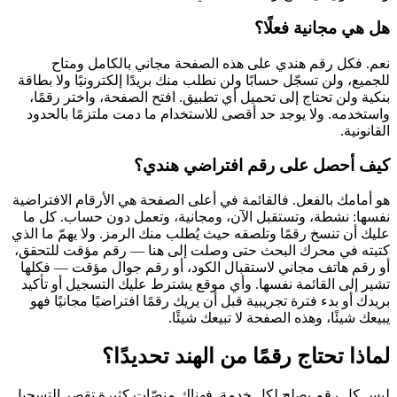
هل هي مجانية فعلًا؟
نعم. فكل رقم هندي على هذه الصفحة مجاني بالكامل ومتاح
للجميع، ولن تسجّل حسابًا ولن نطلب منك بريدًا إلكترونيًا ولا بطاقة
بنكية ولن تحتاج إلى تحميل أي تطبيق. افتح الصفحة، واختر رقمًا،
واستخدمه. ولا يوجد حد أقصى للاستخدام ما دمت ملتزمًا بالحدود
القانونية.
كيف أحصل على رقم افتراضي هندي؟
هو أمامك بالفعل. فالقائمة في أعلى الصفحة هي الأرقام الافتراضية
نفسها: نشطة، وتستقبل الآن، ومجانية، وتعمل دون حساب. كل ما
عليك أن تنسخ رقمًا وتلصقه حيث يُطلب منك الرمز. ولا يهمّ ما الذي
كتبته في محرك البحث حتى وصلت إلى هنا — رقم مؤقت للتحقق،
أو رقم هاتف مجاني لاستقبال الكود، أو رقم جوال مؤقت — فكلها
تشير إلى القائمة نفسها. وأي موقع يشترط عليك التسجيل أو تأكيد
بريدك أو بدء فترة تجريبية قبل أن يريك رقمًا افتراضيًا مجانيًا فهو
يبيعك شيئًا، وهذه الصفحة لا تبيعك شيئًا.
لماذا تحتاج رقمًا من الهند تحديدًا؟
ليس كل رقم يصلح لكل خدمة. فهناك منصّات كثيرة تقصر التسجيل