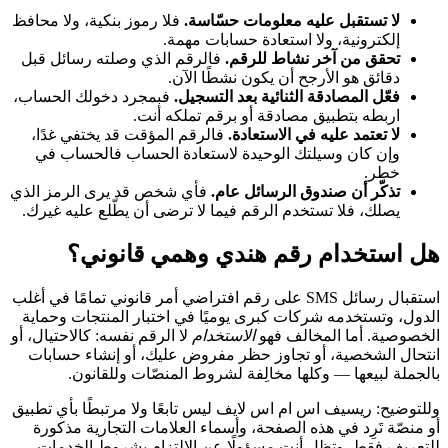
لا تستقبل عليه معلومات حسّاسة.
فلا رموز بنكية، ولا محافظ
إلكترونية، ولا استعادة حسابات مهمة.
تحقق من آخر نشاط للرقم.
فالرقم الذي وصلته رسائل قبل
دقائق هو الأرجح أن يكون نشطًا الآن.
فعّل المصادقة الثنائية بعد التسجيل.
فبمجرد دخولك الحساب،
اربطه بتطبيق مصادقة أو برقم تملكه أنت.
لا تعتمد عليه في الاستعادة.
فالرقم المؤقت قد يختفي غدًا،
وإن كان وسيلتك الوحيدة لاستعادة الحساب فالحساب في
خطر.
تذكّر أن صندوق الرسائل عام.
فأي شخص قد يرى الرمز الذي
يصلك، فلا تستخدم الرقم فيما لا ترضى أن يطّلع عليه غيرك.
هل استخدام رقم هندي وهمي قانوني؟
استقبال رسائل SMS على رقم افتراضي أمر قانوني تمامًا في أغلب
الدول، وتستخدمه شركات كبرى يوميًا في اختبار المنتجات وحماية
الخصوصية. أما المخالف فهو
الاستخدام
لا الرقم نفسه: كالاحتيال، أو
انتحال الشخصية، أو تجاوز حظر مفروض عليك، أو إنشاء حسابات
بالجملة لبيعها — وكلها مخالِفة لشروط المنصّات وللقانون.
وللتوضيح: ريسيف اس ام اس لايف ليس تابعًا ولا مرتبطًا بأي تطبيق
أو منصّة تَرِد في هذه الصفحة، وأسماء العلامات التجارية مذكورة
للتعريف فقط. وتظل أنت مسؤولًا عن الالتزام بشروط الخدمات