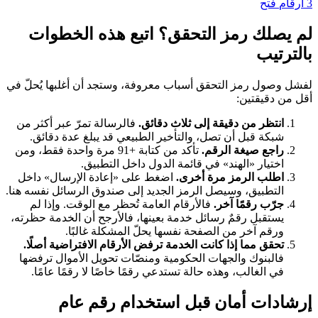
3 أرقام
فتح
لم يصلك رمز التحقق؟ اتبع هذه الخطوات
بالترتيب
لفشل وصول رمز التحقق أسباب معروفة، وستجد أن أغلبها يُحلّ في
أقل من دقيقتين:
انتظر من دقيقة إلى ثلاث دقائق.
فالرسالة تمرّ عبر أكثر من
شبكة قبل أن تصل، والتأخير الطبيعي قد يبلغ عدة دقائق.
راجع صيغة الرقم.
تأكد من كتابة +91 مرة واحدة فقط، ومن
اختيار «الهند» في قائمة الدول داخل التطبيق.
اطلب الرمز مرة أخرى.
اضغط على «إعادة الإرسال» داخل
التطبيق، وسيصل الرمز الجديد إلى صندوق الرسائل نفسه هنا.
جرّب رقمًا آخر.
فالأرقام العامة تُحظر مع الوقت. وإذا لم
يستقبل رقمٌ رسائل خدمة بعينها، فالأرجح أن الخدمة حظرته،
ورقم آخر من الصفحة نفسها يحلّ المشكلة غالبًا.
تحقق مما إذا كانت الخدمة ترفض الأرقام الافتراضية أصلًا.
فالبنوك والجهات الحكومية ومنصّات تحويل الأموال ترفضها
في الغالب، وهذه حالة تستدعي رقمًا خاصًا لا رقمًا عامًا.
إرشادات أمان قبل استخدام رقم عام