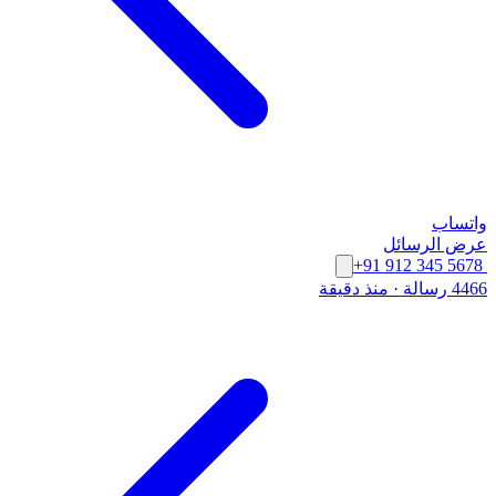
واتساب
عرض الرسائل
+91 912 345 5678
4466 رسالة
·
منذ دقيقة