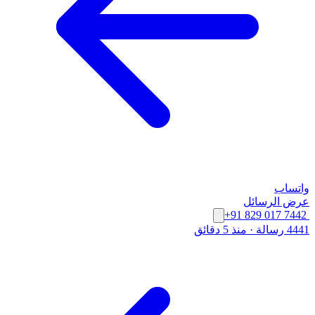
واتساب
عرض الرسائل
+91 829 017 7442
4441 رسالة
·
منذ 5 دقائق