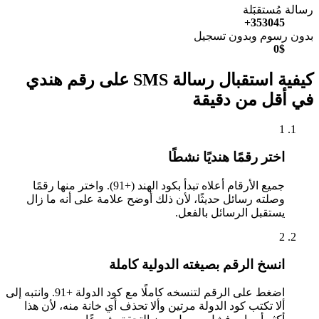
رسالة مُستقبَلة
353045+
بدون رسوم وبدون تسجيل
0$
كيفية استقبال رسالة SMS على رقم هندي
في أقل من دقيقة
1
اختر رقمًا هنديًا نشطًا
جميع الأرقام أعلاه تبدأ بكود الهند (+91). واختر منها رقمًا
وصلته رسائل حديثًا، لأن ذلك أوضح علامة على أنه ما زال
يستقبل الرسائل بالفعل.
2
انسخ الرقم بصيغته الدولية كاملة
اضغط على الرقم لتنسخه كاملًا مع كود الدولة +91. وانتبه إلى
ألا تكتب كود الدولة مرتين وألا تحذف أي خانة منه، لأن هذا