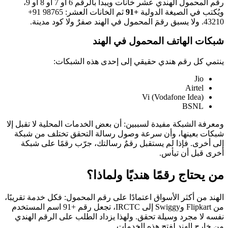
رقم المحمول الهندي عشر خانات ويبدأ بالرقم 6 أو 7 أو 8 أو 9،
ويُكتب في الصيغة الدولية
+91
ثم الخانات العشر:
+91 98765
43210
. ولا يسبق رقمَ المحمول في الهند صفرٌ ولا كود مدينة.
شبكات الهاتف المحمول في الهند
ينتمي كل رقم هندي حقيقي إلى إحدى هذه الشبكات:
Jio
Airtel
Vi (Vodafone Idea)
BSNL
ومعرفة الشبكة مفيدة لسببين: أن بعض الخدمات المحلية لا تقبل إلا
شبكات بعينها، وأن سرعة وصول رسالة التحقق تختلف من شبكة
إلى أخرى. فإذا لم يستقبل رقمٌ رسالتك، جرّب رقمًا على شبكة
أخرى قبل أن تيأس.
من يحتاج رقمًا هنديًا ولماذا؟
الهند من أكثر الأسواق اعتمادًا على رقم المحمول: فكل خدمة تقريبًا،
من Flipkart وSwiggy إلى IRCTC، تجعل رقم +91 اسم المستخدم
نفسه لا مجرد وسيلة تحقق. ولهذا يزداد الطلب على الرقم الهندي
من خارج الهند لفتح هذه الخدمات.