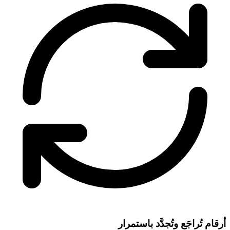
أرقام تُراجَع وتُجدَّد باستمرار