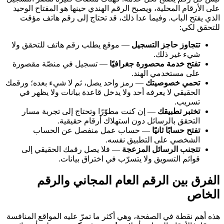
على الأرقام المحلية، ويصبح الرقم الهندي حينها هو المفتاح الوحيد
الذي يفتح الباب. وفيما عدا ذلك، قد تحتاج إلى رقم هاتف مؤقت
للتحقق لكي:
تتجاوز حاجز التسجيل
— موقع يطلب رقم هاتف للتحقق ولا
شيء غير ذلك.
تفتح خدمة محصورة جغرافيًا
— تسجيل في منصّة مقصورة
على مستخدمي الهند.
تحمي خصوصيتك
— رمز واحد يصل، ثم لا شيء بعده؛ ورقمك
الحقيقي لا يعرفه أحد ولا يدخل قاعدة بيانات ولا يظهر في
تسريب.
تختبر تطبيقك
— إن كنت مطوّرًا وتحتاج إلى تجربة مسار
التحقق بالرسائل دون استهلاك أرقام حقيقية.
تفتح حسابًا ثانيًا
— حساب عمل منفصل عن الحساب
الشخصي على التطبيق نفسه.
تتجنب الرسائل المزعجة
— فلا يصل رقمك الحقيقي إلى
قوائم التسويق ولا يتسرّب في اختراق بيانات.
الفرق بين الرقم العام المجاني والرقم
الخاص
هذه أهم نقطة في الصفحة، وهي أكثر ما تمرّ عليه المواقع المنافسة