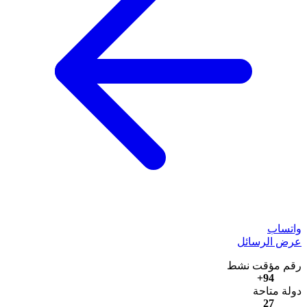
واتساب
عرض الرسائل
رقم مؤقت نشط
94+
دولة متاحة
27