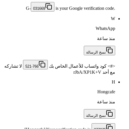
G-
is your Google verification code.
031669
W
WhatsApp
منذ ساعة
نسخ الرسالة
<#> كود واتساب للأعمال الخاص بك ‎
لا تشاركه
521-766
مع أحد rJbA/XP1K+V
H
Hongcafe
منذ ساعة
نسخ الرسالة