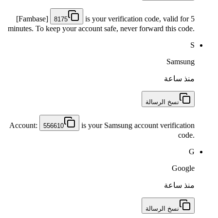
[Fambase]
is your verification code, valid for 5
8175
minutes. To keep your account safe, never forward this code.
S
Samsung
منذ ساعة
نسخ الرسالة
Account:
is your Samsung account verification
556610
code.
G
Google
منذ ساعة
نسخ الرسالة