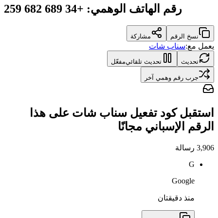
رقم الهاتف الوهمي
:
+34 689 682 259
نسخ الرقم
مشاركة
يعمل مع:
سناب شات
تحديث
تحديث تلقائي
مفعّل
جرب رقم وهمي آخر
استقبل كود تفعيل سناب شات على هذا
الرقم الإسباني مجانًا
3,906
رسالة
G
Google
منذ دقيقتان