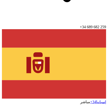
+34 689 682 259
إسبانيا
+34
مباشر