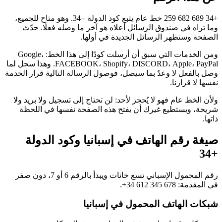
+34 689 682 259 خط عام يتبع كود الدولة +34. وهو متاح للجميع،
وما تراه في صندوق الرسائل أعلاه هو آخر ما وصله فعلًا. حدّث
الصفحة وستظهر الرسائل الجديدة في أولها.
ومن الخدمات التي سبق أن أرسلت كودًا إلى هذا الخط: Google،
FACEBOOK، Shopify، DISCORD، Apple، PayPal. وهذا سجل لما
وصل بالفعل لا وعدٌ بما سيصل، فوصول الرسالة التالية قرار الخدمة
نفسها لا قرارنا.
ولأن الخط عام فهو لا يُحجز لأحد: لن تحتاج إلى تسجيل ولا بريد ولا
شريحة، ويستطيع غيرك أن يفتح هذه الصفحة نفسها في اللحظة
ذاتها.
صيغة رقم الهاتف في إسبانيا وكود الدولة
+34
رقم المحمول الإسباني تسع خانات ويبدأ بالرقم 6 أو 7، دون صفر
في المقدمة:
+34 612 345 678
.
شبكات الهاتف المحمول في إسبانيا