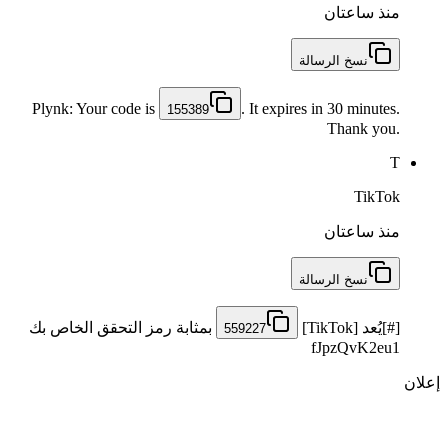
منذ ساعتان
نسخ الرسالة
Plynk: Your code is
. It expires in 30 minutes.
155389
Thank you.
T
TikTok
منذ ساعتان
نسخ الرسالة
[#]يُعد [TikTok]
بمثابة رمز التحقق الخاص بك
559227
fJpzQvK2eu1
إعلان