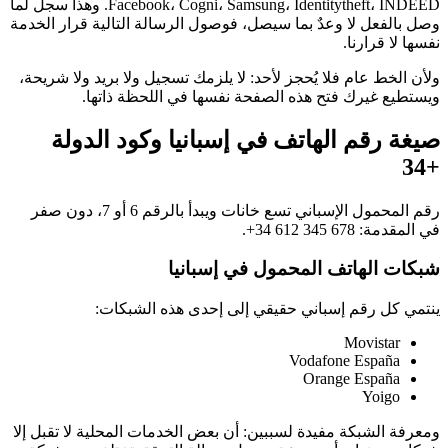
Facebook، Cogni، Samsung، Identitytheft، INDEED. وهذا سجل لما
وصل بالفعل لا وعدٌ بما سيصل، فوصول الرسالة التالية قرار الخدمة
نفسها لا قرارنا.
ولأن الخط عام فلا يُحجز لأحد: لا يلزمك تسجيل ولا بريد ولا شريحة،
ويستطيع غيرك فتح هذه الصفحة نفسها في اللحظة ذاتها.
صيغة رقم الهاتف في إسبانيا وكود الدولة
+34
رقم المحمول الإسباني تسع خانات ويبدأ بالرقم 6 أو 7، دون صفر
في المقدمة:
+34 612 345 678
.
شبكات الهاتف المحمول في إسبانيا
ينتمي كل رقم إسباني حقيقي إلى إحدى هذه الشبكات:
Movistar
Vodafone España
Orange España
Yoigo
ومعرفة الشبكة مفيدة لسببين: أن بعض الخدمات المحلية لا تقبل إلا