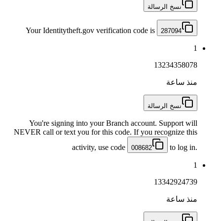
نسخ الرسالة
Your Identitytheft.gov verification code is
287094
1
13234358078
منذ ساعة
نسخ الرسالة
You're signing into your Branch account. Support will
NEVER call or text you for this code. If you recognize this
activity, use code
to log in.
008682
1
13342924739
منذ ساعة