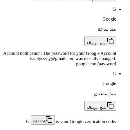
G
Google
منذ ساعة
نسخ الرسالة
Account notification: The password for your Google Account
tsvhtyesvjy@gmail.com was recently changed.
google.com/password
G
Google
منذ ساعتان
نسخ الرسالة
G-
is your Google verification code.
052208