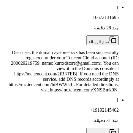
1
16672131695
منذ 28 دقيقة
نسخ الرسالة
Dear user, the domain zystoree.xyz has been successfully
registered under your Tencent Cloud account (ID:
200029219759, name: kurrxdstore@gmail.com). You can
view it in the Domains console at
https://mc.tencent.com/2fB3TEBj. If you need the DNS
service, add DNS records accordingly at
https://mc.tencent.com/hiBWWlcL. For detailed directions,
visit https://mc.tencent.com/XN9Bmk9N.
1
+19192145402
منذ 31 دقيقة