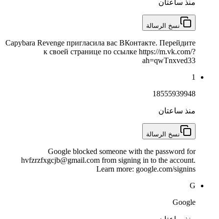
منذ ساعتان
نسخ الرسالة
Capybara Revenge пригласила вас ВКонтакте. Перейдите
к своей странице по ссылке https://m.vk.com/?
ah=qwTnxved33
1
18555939948
منذ ساعتان
نسخ الرسالة
Google blocked someone with the password for
hvfzrzfxgcjb@gmail.com from signing in to the account.
Learn more: google.com/signins
G
Google