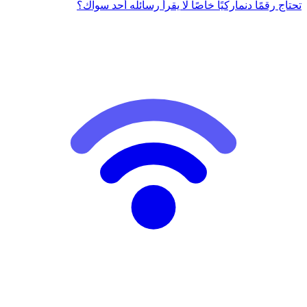
تحتاج رقمًا دنماركيًا خاصًا لا يقرأ رسائله أحد سواك؟