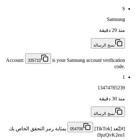
S
Samsung
منذ 29 دقيقة
نسخ الرسالة
Account:
is your Samsung account verification
335710
code.
1
13474785239
منذ 30 دقيقة
نسخ الرسالة
[#]يُعد [TikTok]
بمثابة رمز التحقق الخاص بك
054706
fJpzQvK2eu1