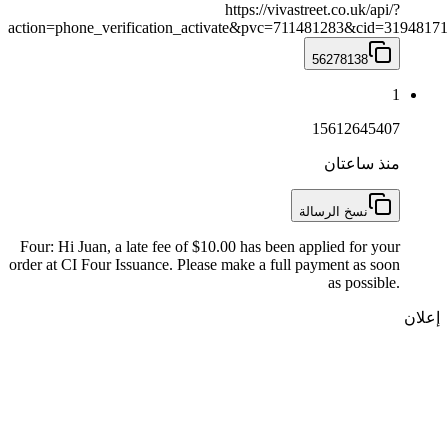
https://vivastreet.co.uk/api/?
action=phone_verification_activate&pvc=711481283&cid=3194817
56278138
1
15612645407
منذ ساعتان
نسخ الرسالة
Four: Hi Juan, a late fee of $10.00 has been applied for your
order at CI Four Issuance. Please make a full payment as soon
as possible.
إعلان