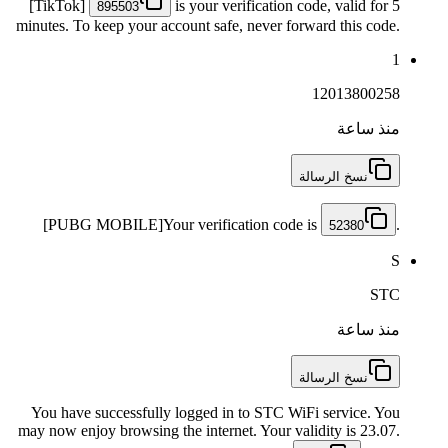
[TikTok]
is your verification code, valid for 5
895503
minutes. To keep your account safe, never forward this code.
1
12013800258
منذ ساعة
نسخ الرسالة
[PUBG MOBILE]Your verification code is
.
52380
S
STC
منذ ساعة
نسخ الرسالة
You have successfully logged in to STC WiFi service. You
may now enjoy browsing the internet. Your validity is 23.07.