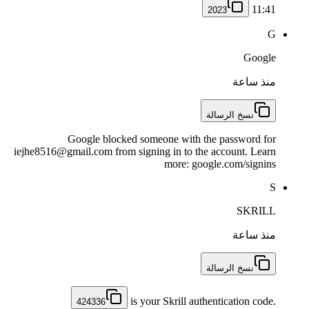
11:41
2023
G
Google
منذ ساعة
نسخ الرسالة
Google blocked someone with the password for
iejhe8516@gmail.com from signing in to the account. Learn
more: google.com/signins
S
SKRILL
منذ ساعة
نسخ الرسالة
is your Skrill authentication code.
424336