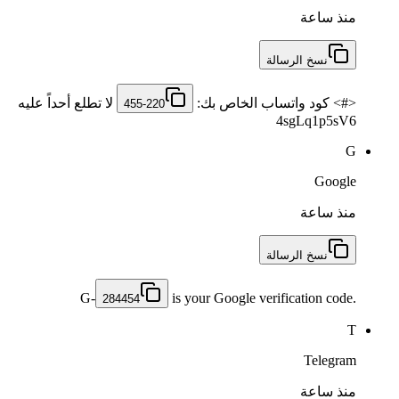
منذ ساعة
نسخ الرسالة
<#> كود ‏واتساب الخاص بك: ‎
لا تطلع أحداً عليه
455-220
4sgLq1p5sV6
G
Google
منذ ساعة
نسخ الرسالة
G-
is your Google verification code.
284454
T
Telegram
منذ ساعة