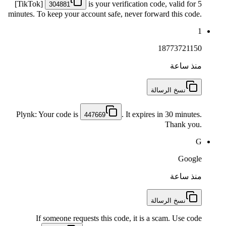
[TikTok]
is your verification code, valid for 5
304881
minutes. To keep your account safe, never forward this code.
1
18773721150
منذ ساعة
نسخ الرسالة
Plynk: Your code is
. It expires in 30 minutes.
447669
Thank you.
G
Google
منذ ساعة
نسخ الرسالة
If someone requests this code, it is a scam. Use code