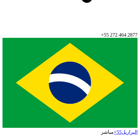
+55 272 464 2877
البرازيل
+55
مباشر