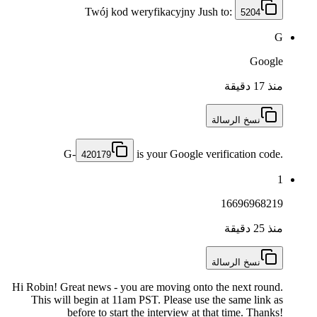
Twój kod weryfikacyjny Jush to:
5204
G
Google
منذ 17 دقيقة
نسخ الرسالة
G-
is your Google verification code.
420179
1
16696968219
منذ 25 دقيقة
نسخ الرسالة
Hi Robin! Great news - you are moving onto the next round.
This will begin at 11am PST. Please use the same link as
before to start the interview at that time. Thanks!