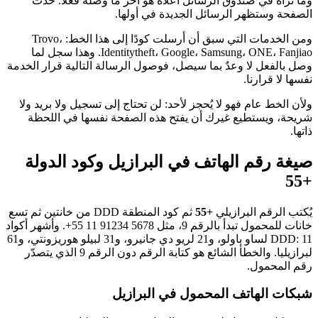
وما تراه في صندوق الرسائل أعلاه هو آخر ما وصله فعلًا. حدّث
الصفحة وستظهر الرسائل الجديدة في أولها.
ومن الخدمات التي سبق أن أرسلت كودًا إلى هذا الخط: Trovo،
Identitytheft، Google، Samsung، ONE، Fanjiao. وهذا سجل لما
وصل بالفعل لا وعدٌ بما سيصل، فوصول الرسالة التالية قرار الخدمة
نفسها لا قرارنا.
ولأن الخط عام فهو لا يُحجز لأحد: لن تحتاج إلى تسجيل ولا بريد ولا
شريحة، ويستطيع غيرك أن يفتح هذه الصفحة نفسها في اللحظة
ذاتها.
صيغة رقم الهاتف في البرازيل وكود الدولة
+55
يُكتب الرقم البرازيلي
+55
ثم كود المنطقة DDD من خانتين ثم تسع
خانات للمحمول تبدأ بالرقم 9، مثل
+55 11 91234 5678
. وأشهر أكواد
DDD: 11 لساو باولو، و21 لريو دي جانيرو، و31 لبيلو هوريزونتي، و61
لبرازيليا. والخطأ الشائع هو كتابة الرقم دون الرقم 9 الذي يتصدّر
رقم المحمول.
شبكات الهاتف المحمول في البرازيل