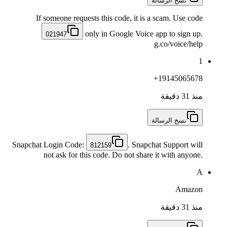
نسخ الرسالة
If someone requests this code, it is a scam. Use code
only in Google Voice app to sign up.
021947
g.co/voice/help
1
+19145065678
منذ 31 دقيقة
نسخ الرسالة
Snapchat Login Code:
. Snapchat Support will
812159
not ask for this code. Do not share it with anyone.
A
Amazon
منذ 31 دقيقة