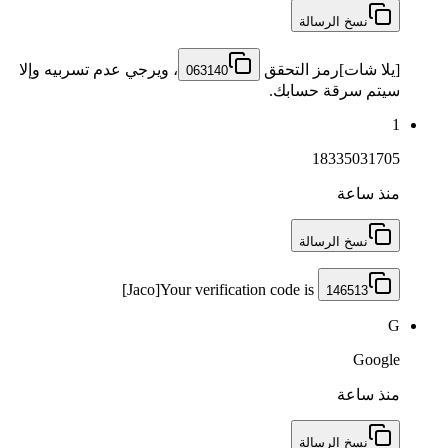
نسخ الرسالة
[يلا شات]رمز التحقق
، ويرجي عدم تسربيه وإلا
063140
سيتم سرقة حسابك.
1
18335031705
منذ ساعة
نسخ الرسالة
[Jaco]Your verification code is
146513
G
Google
منذ ساعة
نسخ الرسالة