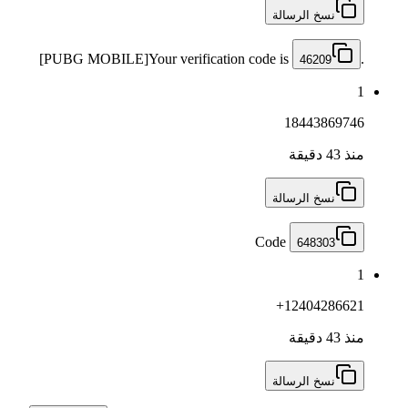
نسخ الرسالة
[PUBG MOBILE]Your verification code is
.
46209
1
18443869746
منذ 43 دقيقة
نسخ الرسالة
Code
648303
1
+12404286621
منذ 43 دقيقة
نسخ الرسالة