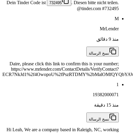
Dein Tinder Code ist
. Diesen bitte nicht teilen.
732495
@tinder.com #732495
M
MrLender
منذ 9 دقائق
نسخ الرسالة
Daire, please click this link to confirm this is your number;
https://www.mrlender.com/ContactDetails/VerifyContact?
ECR7NkJd1%2f4OwopoU%2fPszRTDMY%2bMalOMfQYQbYA
1
19382000071
منذ 15 دقيقة
نسخ الرسالة
Hi Leah, We are a company based in Raleigh, NC, working