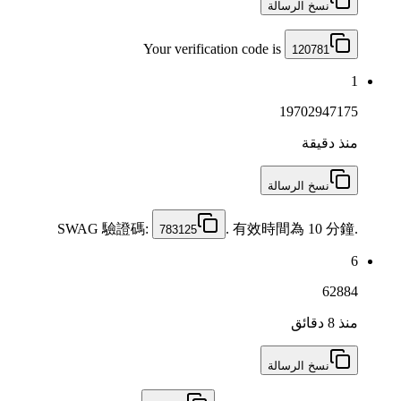
نسخ الرسالة
Your verification code is
120781
1
19702947175
منذ دقيقة
نسخ الرسالة
SWAG 驗證碼:
. 有效時間為 10 分鐘.
783125
6
62884
منذ 8 دقائق
نسخ الرسالة