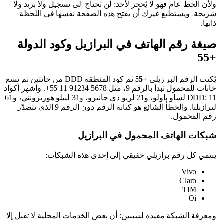
ولأن الخط عام فهو لا يُحجز لأحد: لن تحتاج إلى تسجيل ولا بريد ولا
شريحة، ويستطيع غيرك أن يفتح هذه الصفحة نفسها في اللحظة
ذاتها.
صيغة رقم الهاتف في البرازيل وكود الدولة
+55
يُكتب الرقم البرازيلي
+55
ثم كود المنطقة DDD من خانتين ثم تسع
خانات للمحمول تبدأ بالرقم 9، مثل
+55 11 91234 5678
. وأشهر أكواد
DDD: 11 لساو باولو، و21 لريو دي جانيرو، و31 لبيلو هوريزونتي، و61
لبرازيليا. والخطأ الشائع هو كتابة الرقم دون الرقم 9 الذي يتصدّر
رقم المحمول.
شبكات الهاتف المحمول في البرازيل
ينتمي كل رقم برازيلي حقيقي إلى إحدى هذه الشبكات:
Vivo
Claro
TIM
Oi
ومعرفة الشبكة مفيدة لسببين: أن بعض الخدمات المحلية لا تقبل إلا