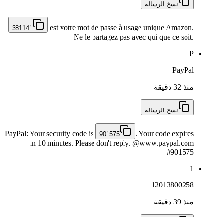
نسخ الرسالة
est votre mot de passe à usage unique Amazon.
381141
Ne le partagez pas avec qui que ce soit.
P
PayPal
منذ 32 دقيقة
نسخ الرسالة
PayPal: Your security code is
. Your code expires
901575
in 10 minutes. Please don't reply. @www.paypal.com
#901575
1
+12013800258
منذ 39 دقيقة