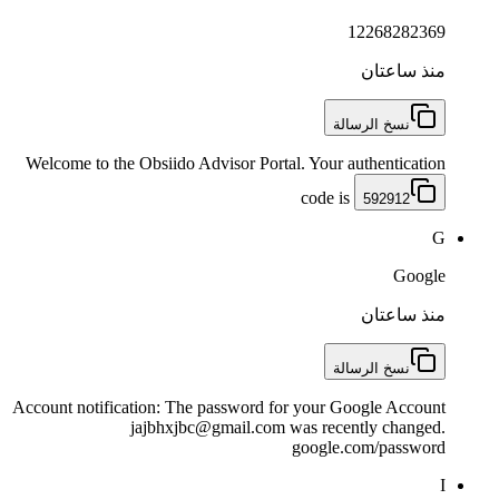
12268282369
منذ ساعتان
نسخ الرسالة
Welcome to the Obsiido Advisor Portal. Your authentication
code is
592912
G
Google
منذ ساعتان
نسخ الرسالة
Account notification: The password for your Google Account
jajbhxjbc@gmail.com was recently changed.
google.com/password
I