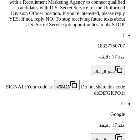
with a Recruitment Marketing Agency to connect qualified
candidates with U.S. Secret Service for the Uniformed
Division Officer position. If you're interested, please reply
YES. If not, reply NO. To stop receiving future texts about
U.S. Secret Service job opportunities, reply STOP.
1
18337750707
منذ 17 دقيقة
نسخ الرسالة
SIGNAL: Your code is:
Do not share this code
450428
doDiFGKPO1r
G
Google
منذ 17 دقيقة