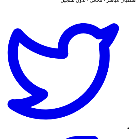
استقبال مباشر · مجاني · بدون تسجيل