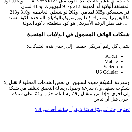
خانات، أي عشر خانات بعد الكود، مثل
+1 415 555 0123
. ويحدّد كود
المنطقة الولاية أو المدينة: 212 و917 لنيويورك، و415 لسان
فرانسيسكو، و305 لميامي، و202 لواشنطن العاصمة، و310 و213
لكاليفورنيا. وتشارك كندا وبورتوريكو الولاياتِ المتحدة الكودَ نفسه
+1، فما يميّز الرقم الأمريكي هو كود منطقته لا كود الدولة.
شبكات الهاتف المحمول في الولايات المتحدة
ينتمي كل رقم أمريكي حقيقي إلى إحدى هذه الشبكات:
AT&T
T-Mobile
Verizon
US Cellular
ومعرفة الشبكة مفيدة لسببين: أن بعض الخدمات المحلية لا تقبل إلا
شبكات بعينها، وأن سرعة وصول رسالة التحقق تختلف من شبكة
إلى أخرى. فإذا لم يستقبل رقمٌ رسالتك، جرّب رقمًا على شبكة
أخرى قبل أن تيأس.
تحتاج رقمًا أمريكيًا خاصًا لا يقرأ رسائله أحد سواك؟