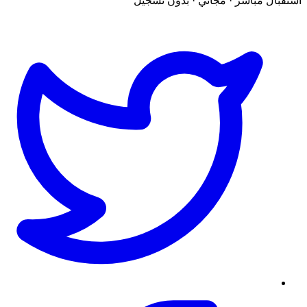
استقبال مباشر · مجاني · بدون تسجيل