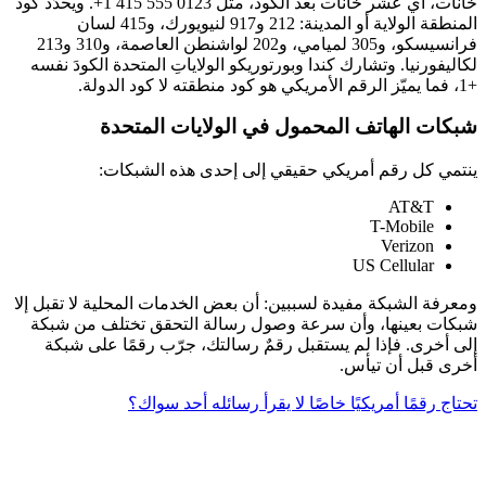
خانات، أي عشر خانات بعد الكود، مثل
+1 415 555 0123
. ويحدّد كود
المنطقة الولاية أو المدينة: 212 و917 لنيويورك، و415 لسان
فرانسيسكو، و305 لميامي، و202 لواشنطن العاصمة، و310 و213
لكاليفورنيا. وتشارك كندا وبورتوريكو الولاياتِ المتحدة الكودَ نفسه
+1، فما يميّز الرقم الأمريكي هو كود منطقته لا كود الدولة.
شبكات الهاتف المحمول في الولايات المتحدة
ينتمي كل رقم أمريكي حقيقي إلى إحدى هذه الشبكات:
AT&T
T-Mobile
Verizon
US Cellular
ومعرفة الشبكة مفيدة لسببين: أن بعض الخدمات المحلية لا تقبل إلا
شبكات بعينها، وأن سرعة وصول رسالة التحقق تختلف من شبكة
إلى أخرى. فإذا لم يستقبل رقمٌ رسالتك، جرّب رقمًا على شبكة
أخرى قبل أن تيأس.
تحتاج رقمًا أمريكيًا خاصًا لا يقرأ رسائله أحد سواك؟