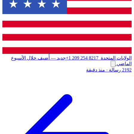
الولايات المتحدة
+1 209 254 8217
جديد
— أُضيف خلال الأسبوع
الماضي
2192 رسالة
·
منذ دقيقة