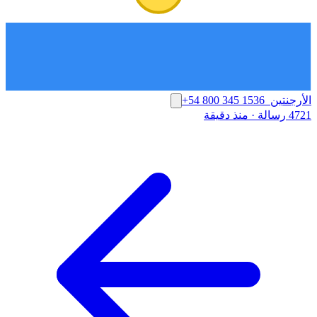
الأرجنتين
+54 800 345 1536
4721 رسالة
·
منذ دقيقة