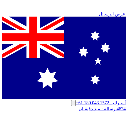
عرض الرسائل
أستراليا
+61 180 043 1572
4674 رسالة
·
منذ دقيقتان