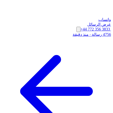
واتساب
عرض الرسائل
+44 772 356 3833
4756 رسالة
·
منذ دقيقة