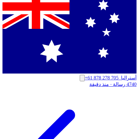
أستراليا
+61 878 278 705
4740 رسالة
·
منذ دقيقة