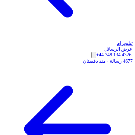
تيليجرام
عرض الرسائل
+44 748 134 4326
4677 رسالة
·
منذ دقيقتان