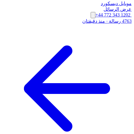
موبايل
ديسكورد
عرض الرسائل
+44 772 343 1202
4763 رسالة
·
منذ دقيقتان