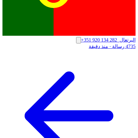
البرتغال
+351 920 134 282
4735 رسالة
·
منذ دقيقة