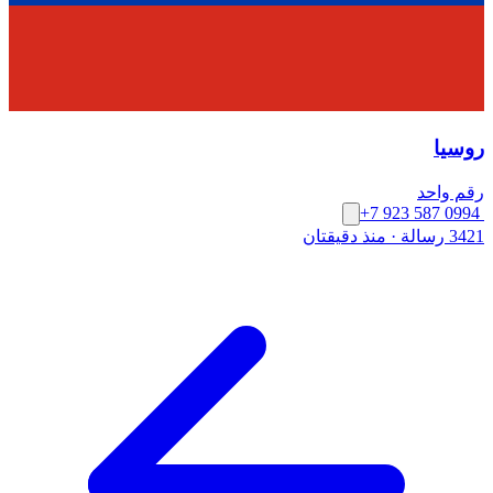
روسيا
رقم واحد
+7 923 587 0994
3421 رسالة
·
منذ دقيقتان