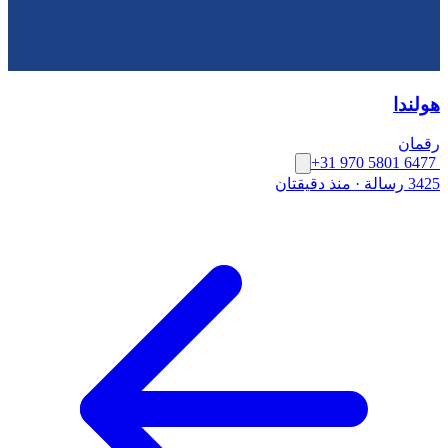
هولندا
رقمان
+31 970 5801 6477
3425 رسالة
·
منذ دقيقتان