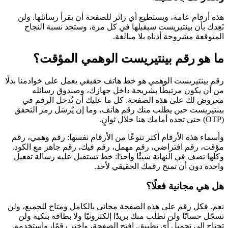
هذه أرقام عامة، ويستطيع أي زائر للصفحة أن يقرأ رسائلها. ولن
نَعِدك بأن بينتيريست سيقبلها في كل مرة، وستجد نسبة النجاح
المتوقعة مشروحة أدناه بلا مبالغة.
ما هو رقم بينتيريست الوهمي المؤقت؟
رقم بينتيريست الوهمي هو خط هاتف حقيقي يعمل على خوادمنا بدلًا
من أن يكون مرتبطًا بشريحة داخل جهازك، وصندوق رسائله
معروض لك على هذه الصفحة. كل ما عليك أن تُدخل الرقم في
بينتيريست حين يطلب منك رقم هاتف، وما إن يُرسَل رمز التحقق
(OTP) حتى تجده أمامك هنا خلال ثوانٍ.
وأسماء هذه الأرقام أكثر تنوعًا من الأرقام نفسها: رقم وهمي، رقم
مؤقت، رقم افتراضي، رقم مهمل، رقم فيك، رقم جاهز مع الكود.
وكلها تصف في النهاية شيئًا واحدًا: خط تستقبل عليه رسالة تفعيل
واحدة دون أن تمنح رقمك الحقيقي لأحد.
هل هي مجانية فعلًا؟
نعم. فكل رقم على هذه الصفحة مجاني بالكامل ومتاح للجميع، ولن
تسجّل حسابًا ولن نطلب منك بريدًا إلكترونيًا ولا بطاقة بنكية ولن
تحتاج إلى تحميل أي تطبيق. افتح الصفحة، واختر رقمًا، واستخدمه.