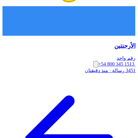
الأرجنتين
رقم واحد
+54 800 345 1513
3451 رسالة
·
منذ دقيقتان