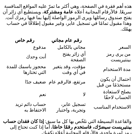
هذه أهم فقرة في الصفحة، وهي أكثر ما تمرّ عليه المواقع المنافسة
سريعًا. فالأرقام المجانية أعلاه
عامة ومشتركة
، ويستطيع أي زائر أن
يفتح صندوق رسائلها ويرى الرموز الواصلة إليها بما فيها رمزك أنت.
وهذا مقبول تمامًا في تسجيل عابر، وغير مقبول إطلاقًا في حساب
يهمّك.
رقم عام مجاني
رقم خاص
السعر
مجاني بالكامل
مدفوع
من يرى رمز
أي زائر يفتح
أنت وحدك
بينتيريست
الصفحة
مؤقت، وقد يتغير
محجوز باسمك للمدة
مدة الاستخدام
في أي وقت
التي تختارها
احتمال أن يكون
مرتفع، فالرقم عام
ضعيف جدًا
مستخدَمًا من قبل
يصلح لاستعادة
لا
نعم
الحساب لاحقًا
تسجيل عابر،
حساب دائم تريد
الاستخدام المناسب
وتجربة، واختبار
الاحتفاظ به
والقاعدة البسيطة التي نلخّص بها كل ما سبق:
إذا كان فقدان حساب
بينتيريست سيضرّك، فاستخدم رقمًا خاصًا.
أما إذا كنت تحتاج إلى
رمز لمرة واحدة، فالأرقام المجانية أعلاه تكفيك.