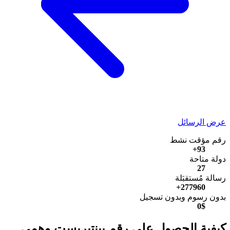
عرض الرسائل
رقم مؤقت نشط
93+
دولة متاحة
27
رسالة مُستقبَلة
277960+
بدون رسوم وبدون تسجيل
0$
كيفية الحصول على رقم بينتيريست وهمي