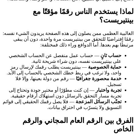
لماذا يستخدم الناس رقمًا مؤقتًا مع
بينتيريست؟
الغالبية العظمى ممن يصلون إلى هذه الصفحة يريدون الشيء نفسه:
رقمًا افتراضيًا للتحقق من بينتيريست مرة واحدة، دون أن يبقى
مرتبطًا بهم بعدها. أما الدوافع وراء ذلك فمختلفة:
حساب ثانٍ
— حساب عمل منفصل عن الحساب الشخصي
على بينتيريست نفسه، دون شراء شريحة ثانية.
حماية الخصوصية
— بينتيريست يطلب رقمك لإرسال رمز
واحد، ولا ترغب في ربط خطك الشخصي بالحساب إلى الأبد.
خدمة محصورة جغرافيًا
— رقم من دولة بعينها، وإلا فلا
تسجيل.
تجربة واختبار
— إن كنت مطوّرًا أو مختبِر جودة وتحتاج إلى
تجربة مسار التحقق بالرسائل دون استهلاك أرقام حقيقية.
تجنّب الرسائل المزعجة
— فلا يصل رقمك الحقيقي إلى قوائم
التسويق ولا يتسرّب في اختراق بيانات.
الفرق بين الرقم العام المجاني والرقم
الخاص