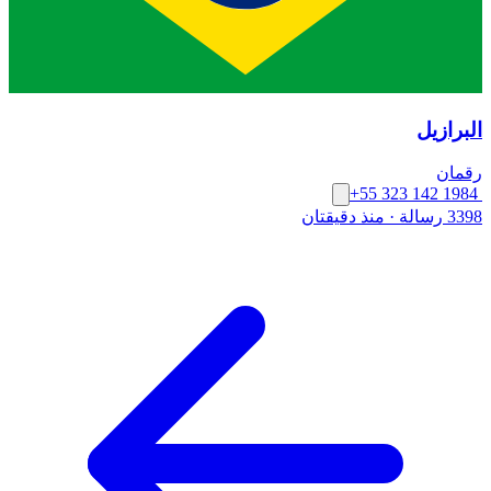
البرازيل
رقمان
+55 323 142 1984
3398 رسالة
·
منذ دقيقتان