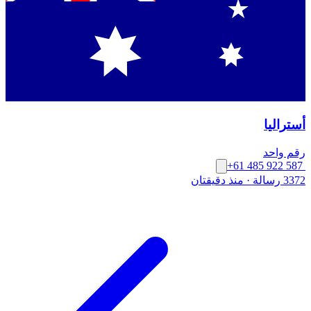
أستراليا
رقم واحد
+61 485 922 587
3372 رسالة
·
منذ دقيقتان