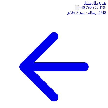
عرض الرسائل
+46 790 953 179
4748 رسالة
·
منذ 3 دقائق