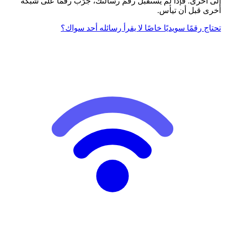
إلى أخرى. فإذا لم يستقبل رقمٌ رسالتك، جرّب رقمًا على شبكة
أخرى قبل أن تيأس.
تحتاج رقمًا سويديًا خاصًا لا يقرأ رسائله أحد سواك؟