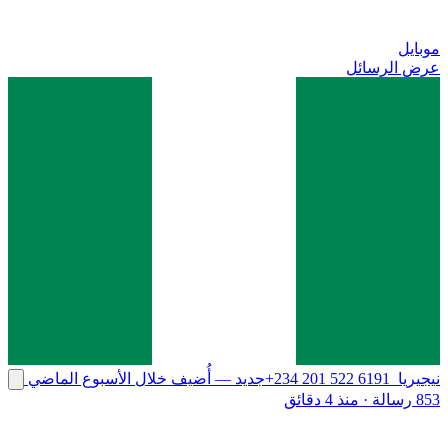
موبايل
عرض الرسائل
نيجيريا
+234 201 522 6191
جديد
— أُضيف خلال الأسبوع الماضي
853 رسالة
·
منذ 4 دقائق