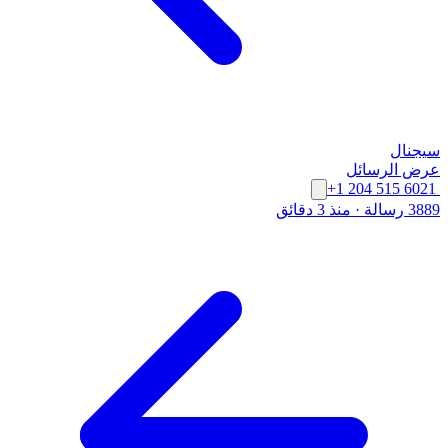
سيجنال
عرض الرسائل
+1 204 515 6021
3889 رسالة
·
منذ 3 دقائق