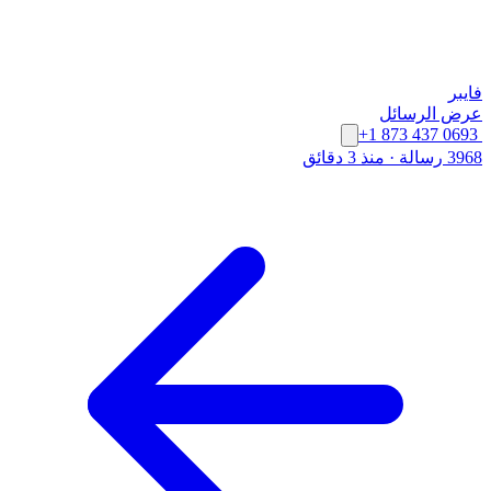
فايبر
عرض الرسائل
+1 873 437 0693
3968 رسالة
·
منذ 3 دقائق