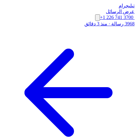
تيليجرام
عرض الرسائل
+1 226 741 3700
3968 رسالة
·
منذ 3 دقائق