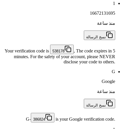
1
16672131695
منذ ساعة
نسخ الرسالة
Your verification code is
, The code expires in 5
538178
minutes. For the safety of your account, please NEVER
disclose your code to others.
G
Google
منذ ساعة
نسخ الرسالة
G-
is your Google verification code.
386824