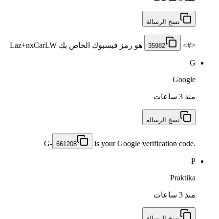
نسخ الرسالة
<#> ‏
‏ هو رمز فيسبوك الخاص بك Laz+nxCarLW
35982
G
Google
منذ 3 ساعات
نسخ الرسالة
G-
is your Google verification code.
661208
P
Praktika
منذ 3 ساعات
نسخ الرسالة