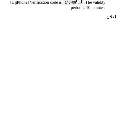
[UgPhone] Verification code is
,The validity
149706
period is 10 minutes.
إعلان