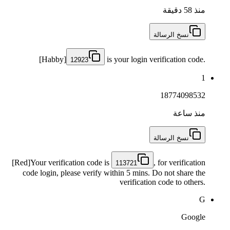
منذ 58 دقيقة
نسخ الرسالة
[Habby]
is your login verification code.
12923
1
18774098532
منذ ساعة
نسخ الرسالة
[Red]Your verification code is
, for verification
113721
code login, please verify within 5 mins. Do not share the
verification code to others.
G
Google