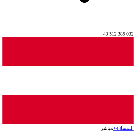
+43 512 385 032
النمسا
+43
مباشر