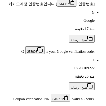
] 카카오계정 인증번호입니다.
[인증번호:
644037
G
Google
منذ 17 دقيقة
نسخ الرسالة
G-
is your Google verification code.
253008
1
18642109222
منذ 26 دقيقة
نسخ الرسالة
Coupon verification PIN
. Valid 48 hours.
841610