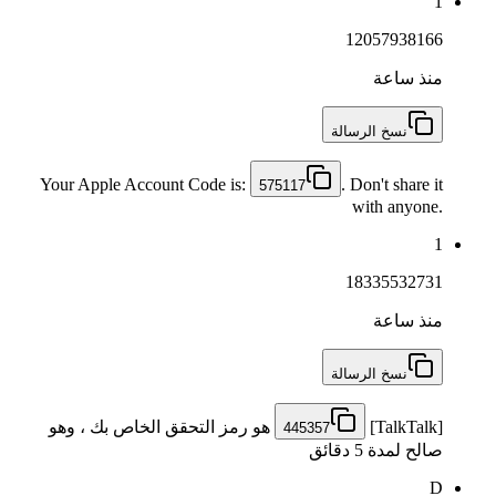
1
12057938166
منذ ساعة
نسخ الرسالة
Your Apple Account Code is:
. Don't share it
575117
with anyone.
1
18335532731
منذ ساعة
نسخ الرسالة
[TalkTalk]
هو رمز التحقق الخاص بك ، وهو
445357
صالح لمدة 5 دقائق
D