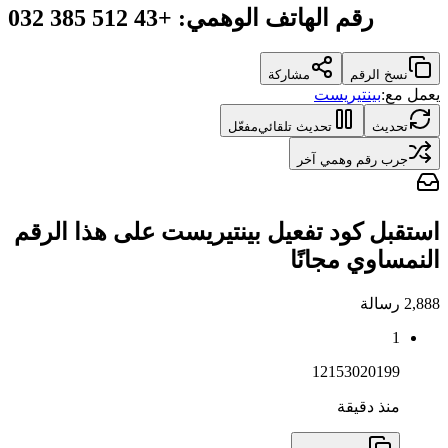
رقم الهاتف الوهمي
:
+43 512 385 032
نسخ الرقم
مشاركة
يعمل مع:
بينتيريست
تحديث
تحديث تلقائي
مفعّل
جرب رقم وهمي آخر
استقبل كود تفعيل بينتيريست على هذا الرقم
النمساوي مجانًا
2,888
رسالة
1
12153020199
منذ دقيقة